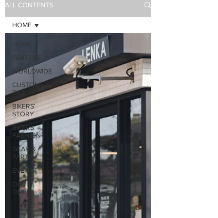
ALL CONTENTS
HOME
HOME
FEATURE
WORLDWIDE
CUSTOM
BIKE
BIKERS'
STORY
BIKERS'
FASHION
GEAR &
PARTS
EVENT
OLD
TIMER