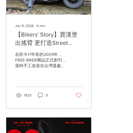
Jan 9, 2026
∙
6
min
【Bikers' Story】賣漢堡
出搖臂 更打造Street
Biker文化
在距今17年前的2009年，
FREE BIKER雜誌正式創刊，
當時手工改裝在台灣還處於
萌芽階段，不過法規與大環
境卻比起現今更有親和力，
因此在台北街頭，不時就能
看見各種帶有西岸色彩的白
牌改裝車，所以也為第一期
1533
0
的FREE BIKER催生出一篇名
為「非關大小 - The Kick
Style」的報導。而17年前出
現在雜誌中的那群人，正是
以北部著名的騎士咖啡店
Kick Cafe 為中心，並且是