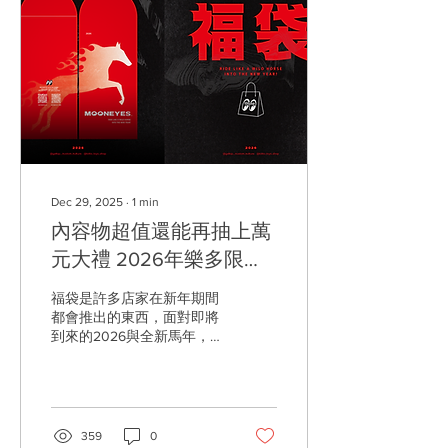
由老闆小黃哥帶領的年輕一
代街頭騎士！ 店址位在新店
山上的 Kick Cafe ，是許多
人到了週末假日都會騎車去
的一間店，但是年紀較輕的
朋友可能不知道，其實 Kick
Cafe 早年是從台北公館發跡
的，當時位在小巷內的這間
店，每到週五晚上門口就會
湧現整排車，有時候騎車來
到店裡的人太多，老闆還得
Dec 29, 2025
∙
1
min
在店外忙著當交管與協助移
內容物超值還能再抽上萬
車。 吃漢堡、喝咖啡、聊車
經，同時還可以看到許多日
元大禮 2026年樂多限定
本最新一期的機車雜誌，
福袋正式起跑！
Kick Cafe 在當時堪稱台北
福袋是許多店家在新年期間
最熱騎士據點，絕對一點都
都會推出的東西，面對即將
不為過。對於這樣一間每逢
到來的2026與全新馬年，
週五六日都會集結成群騎士
樂多 特別推出馬年紅包袋與
的咖啡店，也讓我們早在
多款限定福袋。紅包袋只要
FREE BIKER雜誌誕生前就開
來店消費滿500元就可以免
始關注，可是當我們進一步
費獲得，而福袋不僅內容物
了解這間店後卻發現，...
保證高於售價，更誘人的
359
0