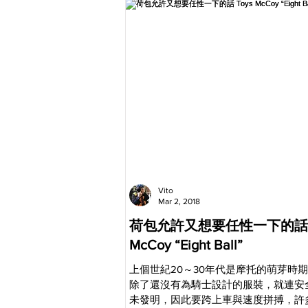
Vito
Mar 2, 2018
荷包允許又想要任性一下的話 T
McCoy “Eight Ball”
上個世紀20～30年代是摩托的萌芽時
除了還沒有為騎士設計的服裝，就連安
未發明，因此要跨上車與速度拼搏，許