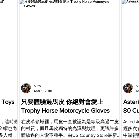
Vito
V
Mar 1, 2018
M
oys
只要體驗過馬皮 你絕對會愛上
Asteris
Trophy Horse Motorcycle Gloves
80 C
期，這時候
在皮革領域裡，馬皮一直被認為是等級高過牛皮
Aste
全帽也尚
的材質，而且馬皮獨特的光澤與紋理，更讓許多
經多次在M
多人就擷
體驗過的人愛不釋手。由US Country Store最新
中贏得