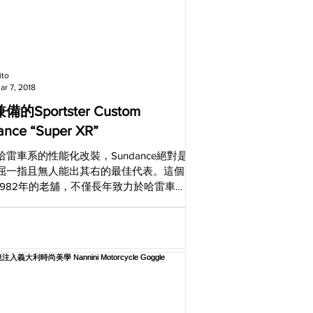
ito
ar 7, 2018
的Sportster Custom
nce “Super XR”
哈雷車系的性能化改裝，Sundance絕對是
屈一指且無人能出其右的最佳代表。這個
1982年的老舖，不僅長年致力於哈雷車系
強化，更透過實際參賽來累積他們在引擎
技術。如今，Sundance已經成為日本哈雷
最專業的引擎專門店，而且除了各種疑難