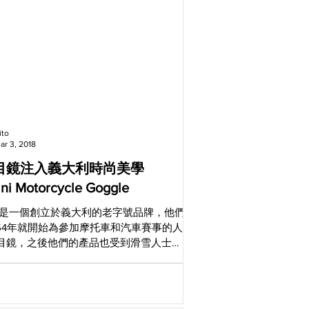
ito
ar 3, 2018
目鏡注入義大利時尚美學
ni Motorcycle Goggle
nini是一個創立於義大利的老字號品牌，他們
954年就開始為參加摩托車和汽車賽事的人
目鏡，之後他們的產品也受到滑雪人士和
好者的愛用，漸漸的也讓Nannini在運動領
知名度。 如今，Nannini不僅擴大了產
功進軍眼鏡產業，透過精密的製作...