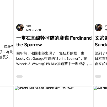
Vito
V
Mar 8, 2018
M
s！
一隻在直線幹掉貓的麻雀 Ferdinand
文武兼備
the Sparrow
Sunda
個月，接著在
頭，為此
四年前，法國南部出現了一隻狂野的貓，由
談到了
給長久以
Lucky Cat Garage打造的“Sprint Beemer”，在
日本首
怎麼拿？今後
Wheels & Waves的1/8 Mile加速賽中一舉成名，之
創立於
最新消
後冠軍貓在歐洲立刻引來不少敵手。來自Young
的動力
Guns Speed...
方面的
圈公認
雜...