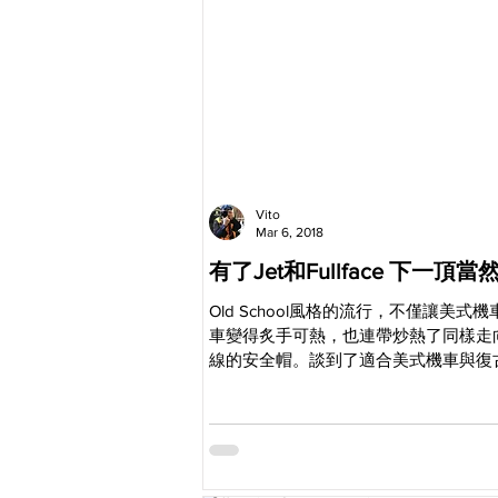
Vito
Mar 6, 2018
有了Jet和Fullface 
Old School風格的流行，不僅讓美式
車變得炙手可熱，也連帶炒熱了同樣走
線的安全帽。談到了適合美式機車與復
的安全帽，除了早已成為每位騎士基本
的“Jet”（3/4罩）之外，造型簡單
的“Fullface”（全罩），在這幾年也成
不可或缺...