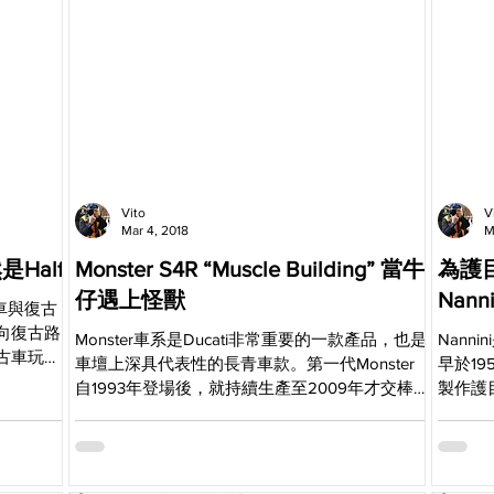
Vito
V
Mar 4, 2018
M
下一頂當然是Half
Monster S4R “Muscle Building” 當牛
為護
仔遇上怪獸
Nanni
機車與復古
向復古路
Monster車系是Ducati非常重要的一款產品，也是
Nan
古車玩家
車壇上深具代表性的長青車款。第一代Monster
早於1
配備
自1993年登場後，就持續生產至2009年才交棒給
製作護
二代車型，在這段期間，Ducati也為Monster衍生
風帆愛
為各大品牌
出多種排氣量和不同訴求的版本，其中擷取自
域開啟了
916水冷引擎的S4，即...
品線成