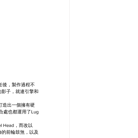
任後，製作過程不
的影子，就連引擎和
打造出一個擁有硬
合處也都運用了Lug
l Head，而改以
修飾的前輪鼓煞，以及