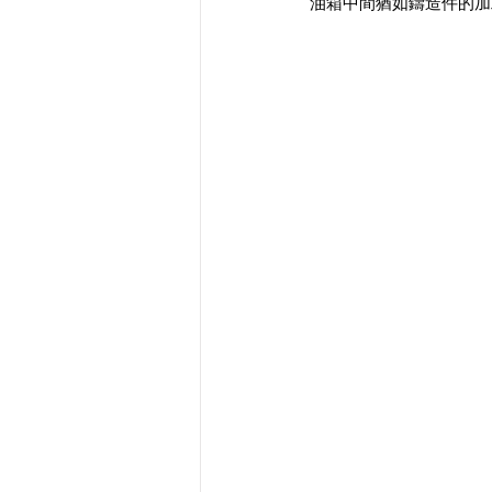
油箱中間猶如鑄造件的加