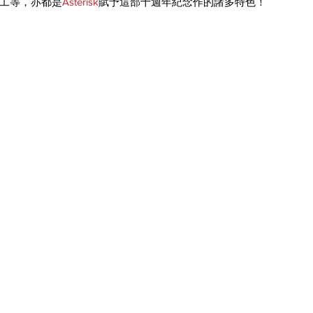
工等，亦都是
Asterisk
賦予這部十週年紀念作的諸多特色！