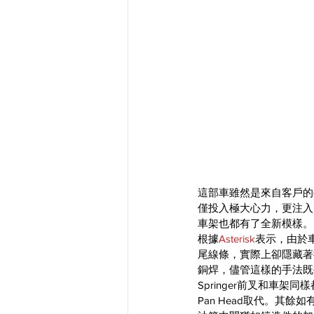
這部車雖然是來自客戶的
僅投入極大心力，更注入
車架也都有了全新模樣。
根據
Asterisk
表示，由於
尾線條，實際上卻隱藏著後
銅焊，儘管這樣的手法既
Springer前叉和車架同
Pan Head取代。其餘