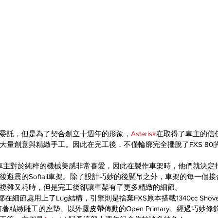
委託，但是為了契合創立十週年的形象，
Asterisk
在取得了車主的信
大量創意與精緻手工。因此在完工後，不僅輪廓完全擺脫了FXS 80
車主對於純粹的機械美感非常喜愛，因此在製作車架時，他們就決定
避震的Softail車架。除了設計巧妙的後懸吊之外，車架的每一個接
複雜又耗時，但是完工後卻讓車架有了更多精緻的細節。
樣都在細節處用上了Lug結構，引擎則是捨棄FXS原本搭載1340cc Shove
如有著精緻雕工的座墊、以外露皮帶傳動的Open Primary、經過巧妙