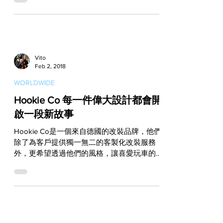
在汽機車發展史上佔有重要地位的70年代，
則是Anvil Motociclette最常透過作品來呈現的
時代氛圍。 這部以Ducati...
Vito
Feb 2, 2018
WORLDWIDE
Hookie Co 每一件偉大設計都會開
啟一段新故事
Hookie Co是一個來自德國的改裝品牌，他們
除了為客戶提供獨一無二的客製化改裝服務
外，更希望透過他們的風格，讓喜愛玩車的朋
友們感受一種舒適、愜意的Life Style！ 這個
改裝團隊是由Nico、Sylvia、David和
Christoph組成，這四個人不僅有非常好的默...