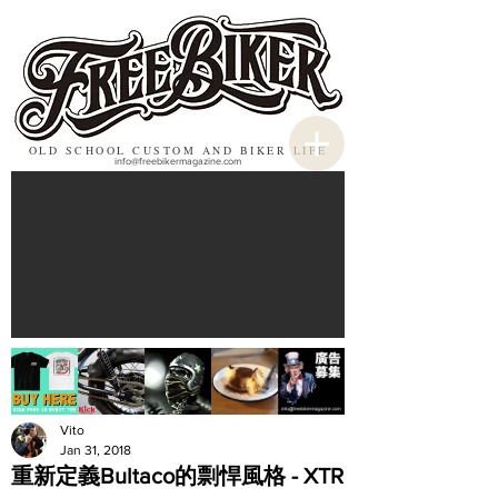
OLD SCHOOL CUSTOM AND BIKER LIFE
info@freebikermagazine.com
Vito
Jan 31, 2018
重新定義Bultaco的剽悍風格 - XTR