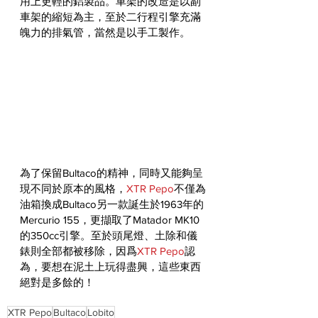
用上更輕的鋁製品。車架的改造是以副
車架的縮短為主，至於二行程引擎充滿
魄力的排氣管，當然是以手工製作。
為了保留Bultaco的精神，同時又能夠呈
現不同於原本的風格，
XTR Pepo
不僅為
油箱換成Bultaco另一款誕生於1963年的
Mercurio 155，更擷取了Matador MK10
的350cc引擎。至於頭尾燈、土除和儀
錶則全部都被移除，因爲
XTR Pepo
認
為，要想在泥土上玩得盡興，這些東西
絕對是多餘的！
XTR Pepo
Bultaco
Lobito