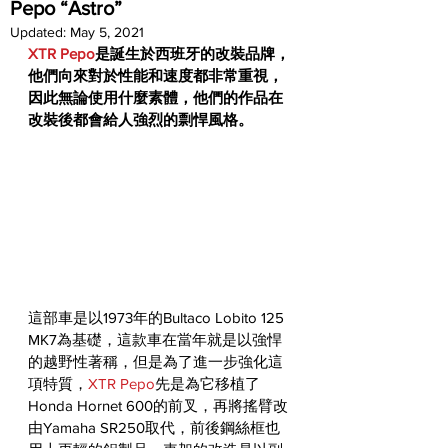
Pepo “Astro”
Updated:
May 5, 2021
XTR Pepo
是誕生於西班牙的改裝品牌，
他們向來對於性能和速度都非常重視，
因此無論使用什麼素體，他們的作品在
改裝後都會給人強烈的剽悍風格。
這部車是以1973年的Bultaco Lobito 125 
MK7為基礎，這款車在當年就是以強悍
的越野性著稱，但是為了進一步強化這
項特質，
XTR Pepo
先是為它移植了
Honda Hornet 600的前叉，再將搖臂改
由Yamaha SR250取代，前後鋼絲框也