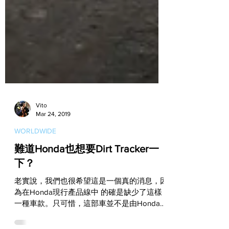
Vito
Mar 24, 2019
WORLDWIDE
難道Honda也想要Dirt Tracker一
下？