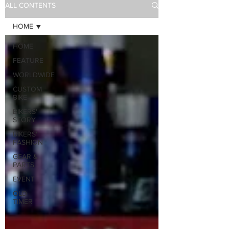
ALL CONTENTS
HOME
HOME
FEATURE
WORLDWIDE
CUSTOM
BIKE
BIKERS'
STORY
BIKERS'
FASHION
GEAR &
PARTS
EVENT
OLD
TIMER