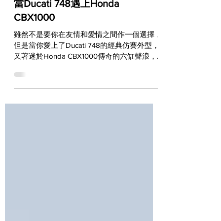
WORLDWIDE
當Ducati 748遇上Honda
CBX1000
雖然不是要你在友情和愛情之間作一個選擇，
但是當你愛上了Ducati 748的經典仿賽外型，
又著迷於Honda CBX1000傳奇的六缸聲浪，
而且怎麽樣都難以克服想要同時擁有的慾望
時，這時候最好的解決之道，就是想辦法來個
合體技了！ 有沒有搞錯？Ducati 748和
Honda...