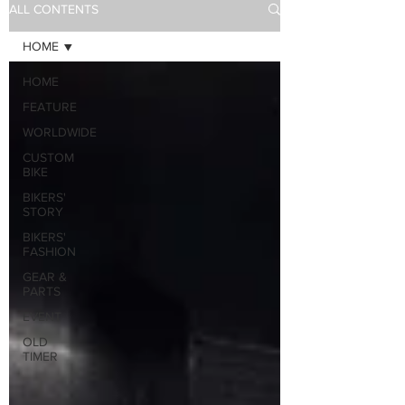
ALL CONTENTS
HOME
HOME
FEATURE
WORLDWIDE
CUSTOM
BIKE
BIKERS'
STORY
BIKERS'
FASHION
GEAR &
PARTS
EVENT
OLD
TIMER