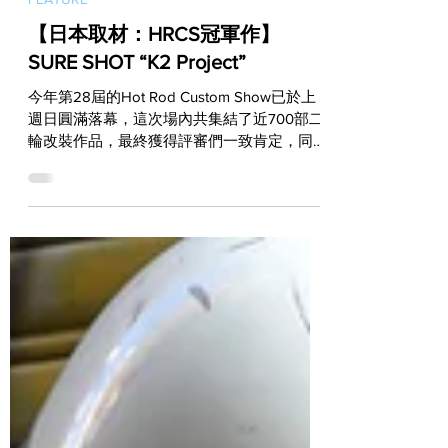
Dec 10, 2019
FEATURE
【日本取材：HRCS冠軍作】
SURE SHOT “K2 Project”
今年第28屆的Hot Rod Custom Show已於上
週日圓滿落幕，這次場內共集結了近700部二
輪改裝作品，最終獲得評審們一致肯定，同時
還拿下全場最大獎“Best of Show”的冠軍作，
則是一部來自Sure Shot並搭載Early Shovel引
擎的“K2...