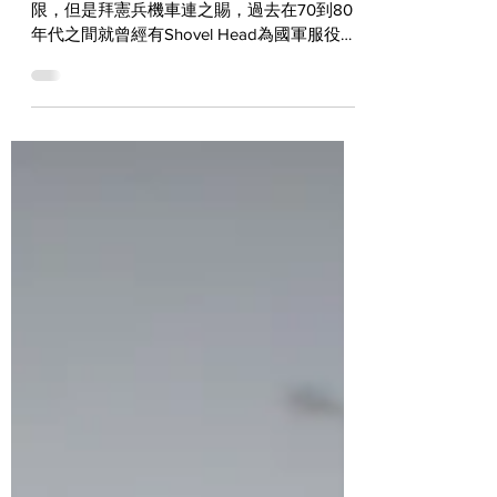
延續原廠車架的Bobber進化式
Cowboy's Chopper '81 Shovel
台灣能夠稱得上Vintage的老哈雷數量非常有
限，但是拜憲兵機車連之賜，過去在70到80
年代之間就曾經有Shovel Head為國軍服役
過，這些車輛在退役後有一部份也輾轉流進了
民間市場。這部在RIDE FREE 10活動中代表牛
仔工坊展出的Shovel...