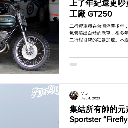
上了年紀還更吵更
工廠 GT250
二行程車種在台灣停產多年
氣管噴出白煙的老車，很多
二行程引擎的狂暴加速。不
失，因此也讓台灣現存的二
些老車多半也都在收藏家手
工廠在去年RIDE...
Vito
Feb 4, 2023
集結所有帥的元素 -
Sportster “Firefly