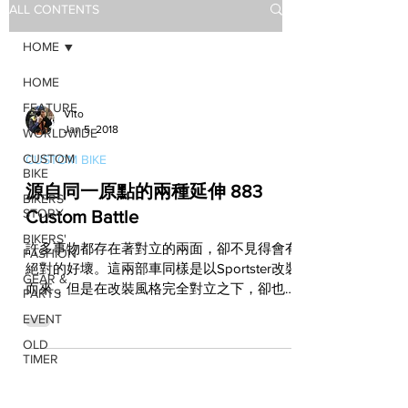
ALL CONTENTS
HOME
HOME
FEATURE
Vito
Jan 5, 2018
WORLDWIDE
CUSTOM
CUSTOM BIKE
BIKE
源自同一原點的兩種延伸 883
BIKERS'
STORY
Custom Battle
BIKERS'
許多事物都存在著對立的兩面，卻不見得會有
FASHION
絕對的好壞。這兩部車同樣是以Sportster改裝
GEAR &
而來，但是在改裝風格完全對立之下，卻也讓
PARTS
前衛和復古有了明確的延伸。至於孰優孰劣這
EVENT
個問題，其實就決定於你的喜好與立場。 前
OLD
衛和復古這兩個對立的元素，在現今人類的生
TIMER
活中影響甚巨，因為無論是...