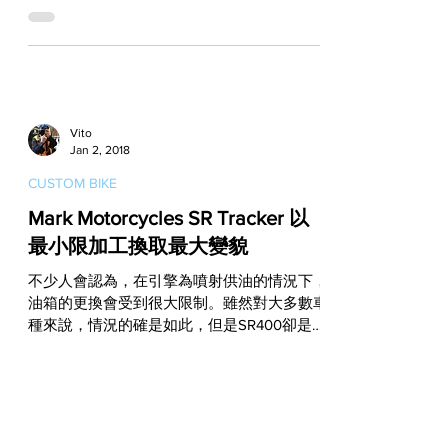
少用一個輪子那最好，能夠兩個輪子都離開地
面就更棒了！ 認識雄哥的人，一定知道這位
老哥只要一跨上車，他馬上就朝山裡奔，然後
一進到山裡，...
Vito
Jan 2, 2018
CUSTOM BIKE
Mark Motorcycles SR Tracker 以
最小限加工換取最大變貌
不少人會認為，在引擎為噴射供油的情況下，
油箱的更換會受到很大限制。雖然對大多數車
種來說，情況的確是如此，但是SR400卻是個
例外。因為SR400的汽油幫浦並不是內藏在油
箱中，而是外接於左側邊蓋內，因此要想改變
SR400的原有輪廓，除了可以為原廠油箱縮小
尺寸，就算要流用其他化...