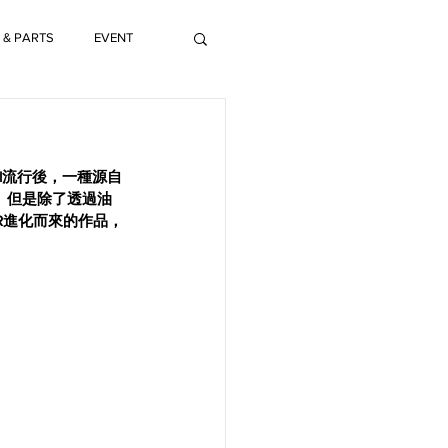
 & PARTS
EVENT
ool流行後，一種源自
矚目。但是除了透過油
3R進化而來的作品，