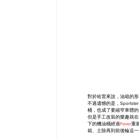
對於哈雷來說，油箱的形
不過遺憾的是，Sport
桶，也成了要縮窄車體的
但是手工改裝的樂趣就在
下的機油桶經過
Fever
重
箱、土除再到前後輪這一路