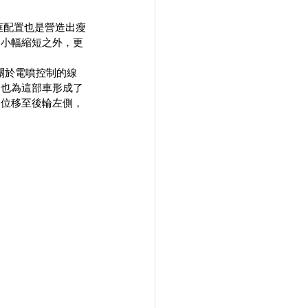
絲框配置也是營造出瘦
了小幅縮短之外，更
關於電噴控制的線
，也為這部車形成了
架位移至後輪左側，