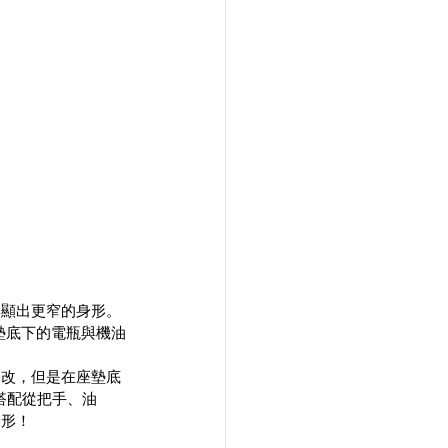
彰顯出更窄的身形。
座墊底下的電瓶與機油
修改，但是在座墊底
搭配從把手、油
身形！