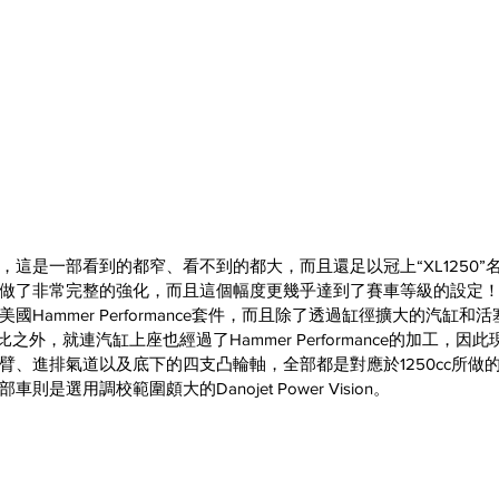
是一部看到的都窄、看不到的都大，而且還足以冠上“XL1250”名號的S
做了非常完整的強化，而且這個幅度更幾乎達到了賽車等級的設定
Hammer Performance套件，而且除了透過缸徑擴大的汽缸和活塞
縮比之外，就連汽缸上座也經過了Hammer Performance的加工，
臂、進排氣道以及底下的四支凸輪軸，全部都是對應於1250cc所做
是選用調校範圍頗大的Danojet Power Vision。