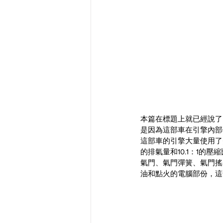
本篇在標題上就已經說了，這
是因為這部車在引擎內部
這部車的引擎大量使用了美國
的排氣量和10.1：1的壓
氣門、氣門彈簧、氣門搖
油和點火的電腦部份，這部車則