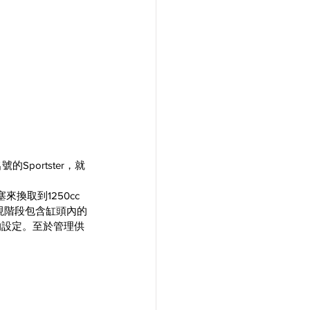
portster，就
！
來換取到1250cc
因此現階段包含缸頭內的
的設定。至於管理供