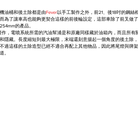
機油桶和後土除都是由
Fever
以手工製作之外，前21、後18吋的鋼
而為了讓車高也能夠更契合這樣的前後輪設定，這部車除了前叉做
54mm的產品。
製作，電噴系統所需的汽油幫浦是和原廠同樣藏於油箱內，而且所有
和隱藏。長度縮短到最大極限，末端還刻意揚起一個角度的後土除
不過這樣的土除造型已經不適合再配上其他物品，因此將尾燈與牌
道。