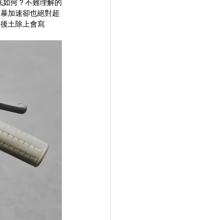
底如何？不難理解的
狂暴加速卻也絕對超
車後土除上會寫