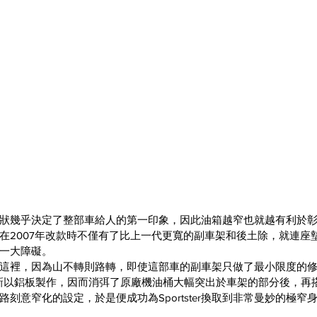
狀幾乎決定了整部車給人的第一印象，因此油箱越窄也就越有利於
ster在2007年改款時不僅有了比上一代更寬的副車架和後土除，就連
一大障礙。
這裡，因為山不轉則路轉，即使這部車的副車架只做了最小限度的
新以鋁板製作，因而消弭了原廠機油桶大幅突出於車架的部分後，再
刻意窄化的設定，於是便成功為Sportster換取到非常曼妙的極窄