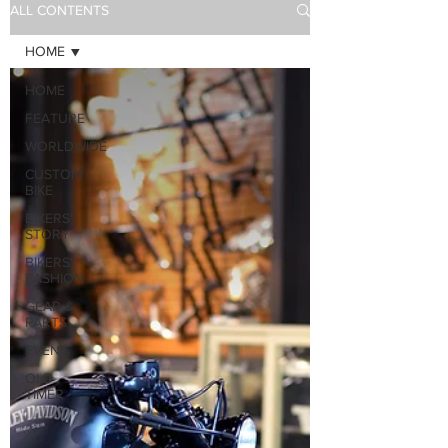
ALL CONTENTS
HOME
HOME
FEATURE
WORLDWIDE
CUSTOM
BIKE
BIKERS'
STORY
BIKERS'
FASHION
GEAR &
PARTS
EVENT
OLD
TIMER