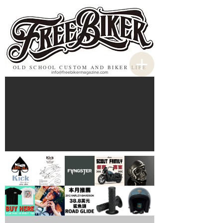
OLD SCHOOL CUSTOM AND BIKER LIFE
info@freebikermagazine.com