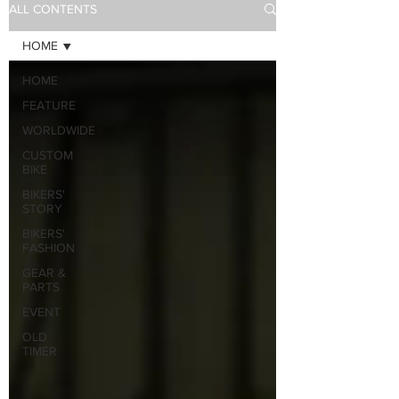
ALL CONTENTS
HOME
HOME
FEATURE
WORLDWIDE
CUSTOM
BIKE
BIKERS'
STORY
BIKERS'
FASHION
GEAR &
PARTS
EVENT
OLD
TIMER