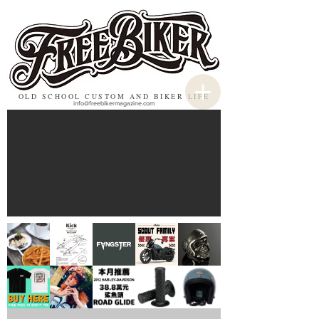
OLD SCHOOL CUSTOM AND BIKER LIFE
info@freebikermagazine.com