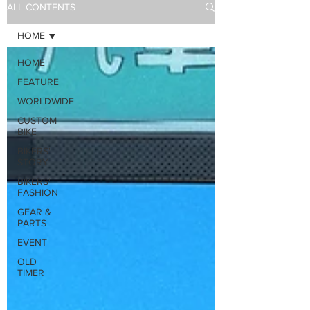
ALL CONTENTS
HOME
HOME
FEATURE
WORLDWIDE
CUSTOM
BIKE
BIKERS'
STORY
BIKERS'
FASHION
GEAR &
PARTS
EVENT
OLD
TIMER