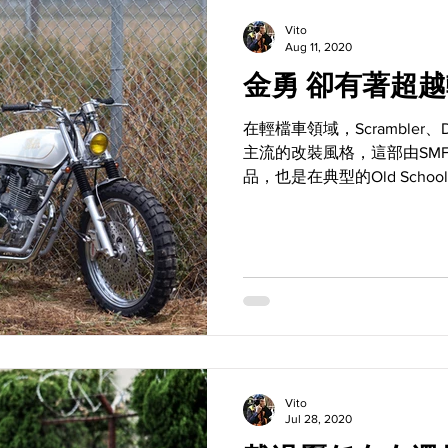
Vito
Aug 11, 2020
金勇 卻有著
在輕檔車領域，Scrambler、Di
主流的改裝風格，這部由SMF
品，也是在典型的Old Schoo
素。但是仔細來看，你會發
同的車架，因為從頸部往...
Vito
Jul 28, 2020