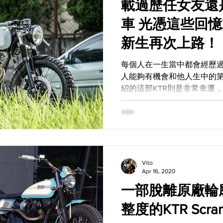
載過歷任女友還
車 光憑這些回憶就值得讓它重獲
新生再次上路！
每個人在一生當中都會經歷
人能夠有機會和他人生中的
紹的這部KTR則是非常幸運
年後浴火重生，更被注入了全新的
路邁進！...
Vito
Apr 16, 2020
一部脫離原廠輪廓 卻又具備
整度的KTR Scram