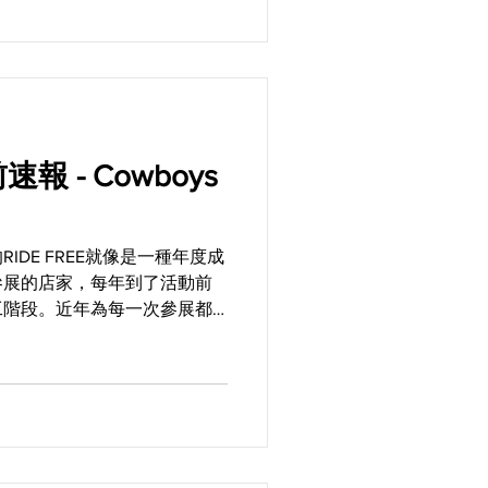
前速報 - Cowboys
IDE FREE就像是一種年度成
參展的店家，每年到了活動前
工階段。近年為每一次參展都
Chopper ，目前就陸續完成了
的這五部之外，據說...