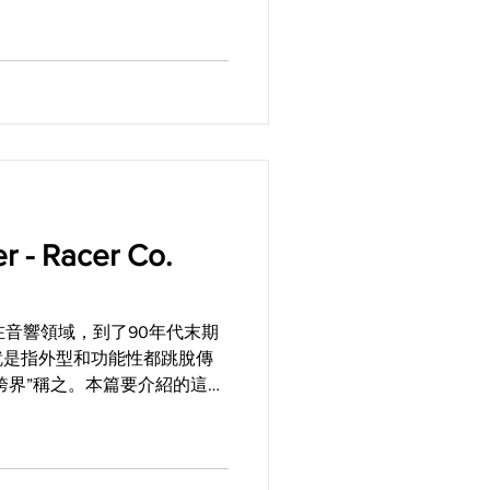
品，在外觀重新披上了80年代的山
r - Racer Co.
出現在音響領域，到了90年代末期
就是指外型和功能性都跳脫傳
“跨界”稱之。本篇要介紹的這部
rossover成分，而且還是