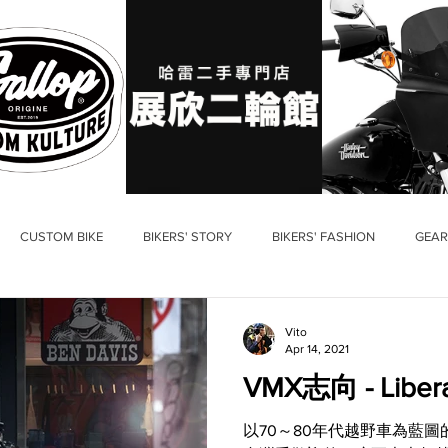
CUSTOM BIKE
BIKERS' STORY
BIKERS' FASHION
GEAR
Vito
Apr 14, 2021
VMX志向 - Libera
以70～80年代越野車為藍圖