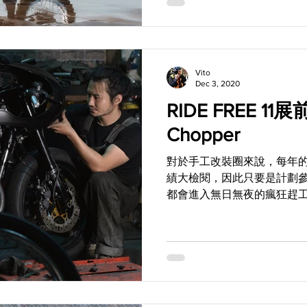
Vito
Dec 3, 2020
RIDE FREE 11展
Chopper
對於手工改裝圈來說，每年的R
績大檢閱，因此只要是計劃
都會進入無日無夜的瘋狂趕
準備了超大陣容的 Cowboys 
好幾部車，而且除了本篇所揭露