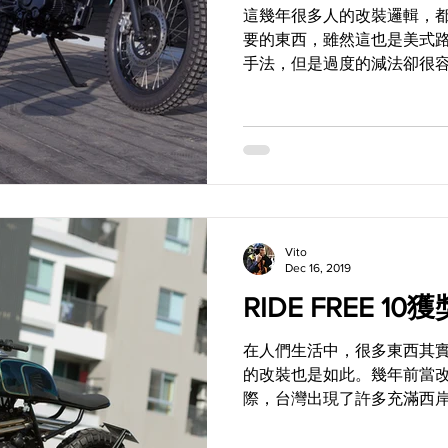
這幾年很多人的改裝邏輯，都
要的東西，雖然這也是美式路線
手法，但是過度的減法卻很
將原本就有的予以保留，那
以及比例上的掌握，當然就顯
Work...
Vito
Dec 16, 2019
RIDE FREE 10獲
在人們生活中，很多東西其
的改裝也是如此。幾年前當改裝圈
際，台灣出現了許多充滿西岸色
Bobber，不過近年玩家們
是一部手工車，速度和操控