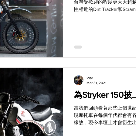
台灣受歡迎的程度更大大超越了Ca
性相近的Dirt Tracker和Sc
氣。但是要為一部白牌檔車注
有異於原本的全新輪廓，究...
Vito
Mar 31, 2021
為Stryker 150
當我們回頭看著那些上個世紀
現摩托車在每個年代都會有
緣故，現今車壇上才會衍生
領域裡，復古兩字同樣是一