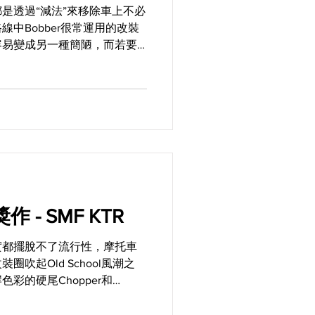
是透過“減法”來移除車上不必
中Bobber很常運用的改裝
容易變成另一種簡陋，而若要
麼各部零件的搭配和整體外型
得非常重要。這部來自Hide
獎作 - SMF KTR
實都擺脫不了流行性，摩托車
吹起Old School風潮之
彩的硬尾Chopper和
的口味漸漸有了改變，因爲即使
也越來越受到重視。於是除了