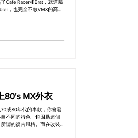
fe Racer和Brat，就連屬
rambler，也完全不敵VMX的高人
入VMX特質，還要讓外型擁
披上80's MX外衣
70或80年代的車款，你會發
各自不同的特色，也因爲這個
出所謂的復古風格。而在改裝
個很常被運用的手法，就像這