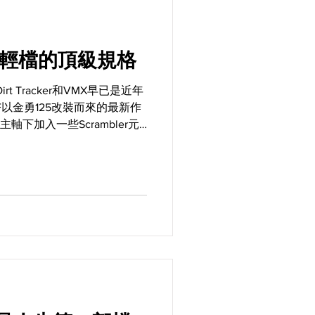
超越輕檔的頂級規格
rt Tracker和VMX早已是近年
以金勇125改裝而來的最新作
l主軸下加入一些Scrambler元
現這部車還有著與金勇完全不