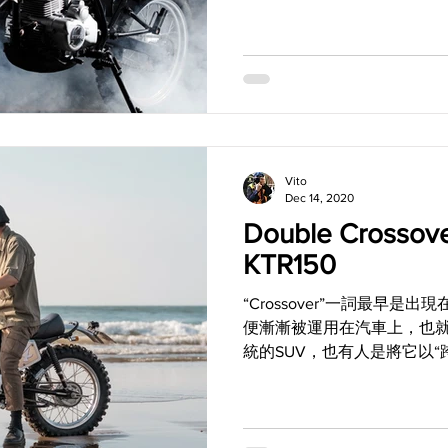
部來自G.D.Corner的作
車外衣後...
Vito
Dec 14, 2020
Double Crossove
KTR150
“Crossover”一詞最早是
便漸漸被運用在汽車上，也
統的SUV，也有人是將它以
作品，基本上亦具備了相當大的C
Double...