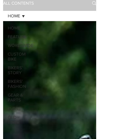
ALL CONTENTS
HOME
HOME
FEATURE
WORLDWIDE
CUSTOM
BIKE
BIKERS'
STORY
BIKERS'
FASHION
GEAR &
PARTS
EVENT
OLD
TIMER