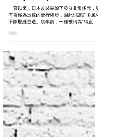
Candy Motorcycle Labo SR400
一直以來，日本改裝圈除了發展非常多元，更
有著極為迅速的流行腳步，因此也讓許多風格
不斷歷經更迭。幾年前，一種被稱為“純正
Look”的改裝路線，就一度在SR400和XS650
玩家圈掀起流行。究竟什麼是“純正Look”，
如果用最簡單的方式來解釋，就是遠看似乎和
原廠無異，但是細看卻...