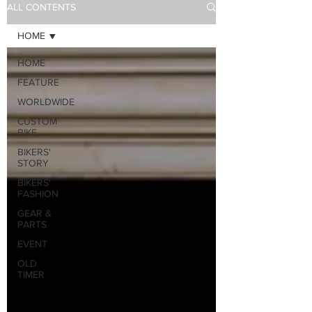
ALL CONTENTS
HOME
HOME
FEATURE
WORLDWIDE
CUSTOM
BIKE
BIKERS'
STORY
BIKERS'
FASHION
GEAR &
PARTS
EVENT
OLD
TIMER