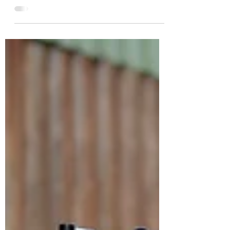
戰加州南部嚴峻沙漠的騎士，其中也包含了著
名的影星Steve McQueen，而當時這群騎士為
愛車所做的越野化改造，也正是“Desert
Sled”這個名稱的起源。由於這個時期正是英
國車大舉進入美國市場之際，而搭載650cc雙
缸引擎的T...