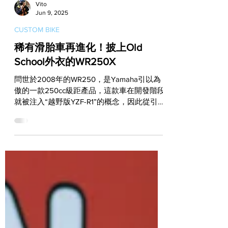
Vito
Jun 9, 2025
CUSTOM BIKE
稀有滑胎車再進化！披上Old
School外衣的WR250X
問世於2008年的WR250，是Yamaha引以為
傲的一款250cc級距產品，這款車在開發階段
就被注入“越野版YZF-R1”的概念，因此從引
擎、車架到前後懸吊的設計都有非常高的水
準。在台灣，WR250也曾經被少量引進過，
雖然當年掛牌上路的數量非常稀少，不過還是
有車主想要為它...