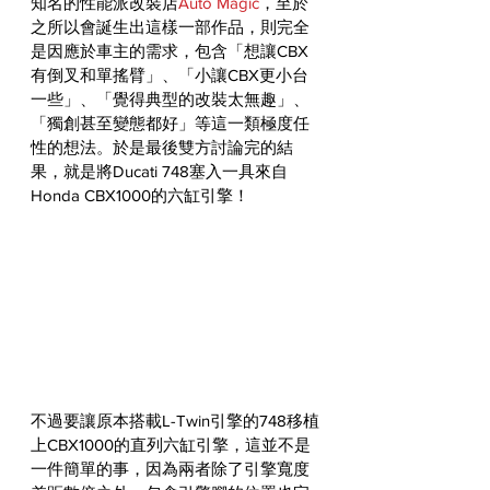
知名的性能派改裝店
Auto Magic
，至於
之所以會誕生出這樣一部作品，則完全
是因應於車主的需求，包含「想讓CBX
有倒叉和單搖臂」、「小讓CBX更小台
一些」、「覺得典型的改裝太無趣」、
「獨創甚至變態都好」等這一類極度任
性的想法。於是最後雙方討論完的結
果，就是將Ducati 748塞入一具來自
Honda CBX1000的六缸引擎！
不過要讓原本搭載L-Twin引擎的748移植
上CBX1000的直列六缸引擎，這並不是
一件簡單的事，因為兩者除了引擎寬度