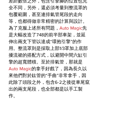
差距數倍之外，包含引擎腳的位置也完
全不同，另外，還必須考量到整流罩的
包覆範圍，甚至連排氣管尾段的走向
等，也都得做非常精密的計算與設計。
為了克服上述所有問題，
Auto Magic
先
是大幅改造了748的前半部車架，並延
伸出兩支下管以達成“環抱引擎”的作
用。整流罩則是採取上部1/3罩加上底部
擾流裙的搭配方式，以避開中間六缸引
擎的超寬體積。至於排氣管，那就是
Auto Magic
的拿手好戲了，因為長久以
來他們對於鈦管的“手曲”非常拿手，因
此除了頭段之外，包含6-2之後從車尾竄
出的兩支尾段，也全部都是以手工製
作。