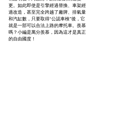
更。如此即使是引擎經過替換、車架經
過改造，甚至完全跨越了廠牌、排氣量
和汽缸數，只要取得“公認車検”後，它
就是一部可以合法上路的摩托車。羨慕
嗎？小編是萬分羨慕，因為這才是真正
的自由國度！
#HONDA
#DUCATI