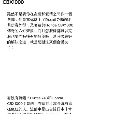
CBX1000
雖然不是要你在友情和愛情之間作一個
選擇，但是當你愛上了Ducati 748的經
典仿賽外型，又著迷於Honda CBX1000
傳奇的六缸聲浪，而且怎麽樣都難以克
服想要同時擁有的慾望時，這時候最好
的解決之道，就是想辦法來個合體技
了！
有沒有搞錯？Ducati 748和Honda 
CBX1000？是的！在這世上就是真有這
樣瘋狂的人。這部車是出自於日本非常