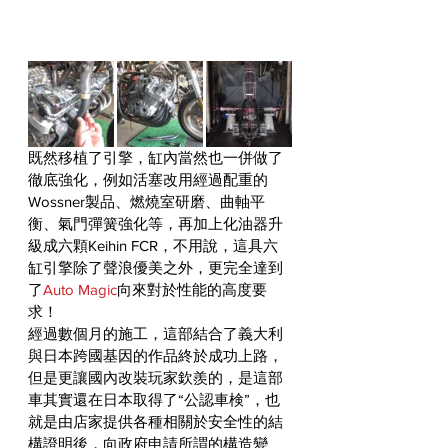
既然移植了引擎，缸內當然也一併做了
徹底強化，例如活塞改用經過配重的
Wossner製品、燃燒室研磨、曲軸平
衡、氣門彈簧強化等，再加上化油器升
級成六顆Keihin FCR，不用說，這具六
缸引擎除了聲浪優美之外，更完全達到
了
Auto Magic
向來對於性能的高度要
求！
經過數個月的施工，這部結合了義大利
與日本跨國基因的作品終於成功上路，
但是更讓國內改裝玩家欽羨的，是這部
車其實還在日本取得了“公認車検”，也
就是由店家提供各種相關於安全性的結
構證明後，向政府申請所謂的構造變