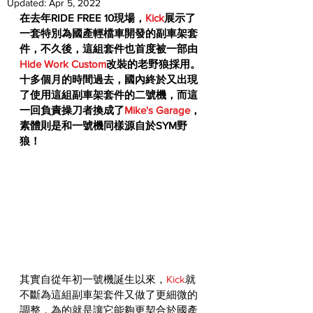
Updated:
Apr 5, 2022
在去年RIDE FREE 10現場，
Kick
展示了
一套特別為國產輕檔車開發的副車架套
件，不久後，這組套件也首度被一部由
Hide Work Custom
改裝的老野狼採用。
十多個月的時間過去，國內終於又出現
了使用這組副車架套件的二號機，而這
一回負責操刀者換成了
Mike's Garage
，
素體則是和一號機同樣源自於SYM野
狼！
其實自從年初一號機誕生以來，
Kick
就
不斷為這組副車架套件又做了更細微的
調整，為的就是讓它能夠更契合於國產