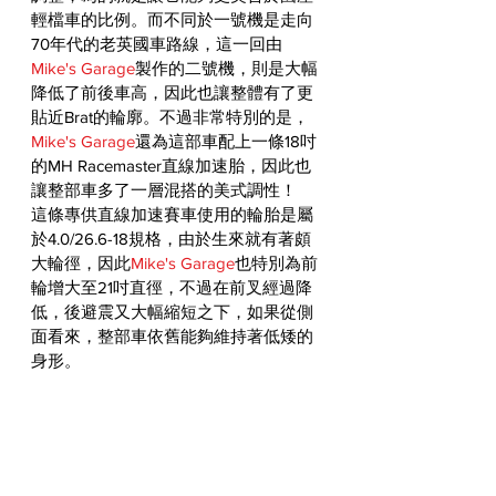
輕檔車的比例。而不同於一號機是走向
70年代的老英國車路線，這一回由
Mike's Garage
製作的二號機，則是大幅
降低了前後車高，因此也讓整體有了更
貼近Brat的輪廓。不過非常特別的是，
Mike's Garage
還為這部車配上一條18吋
的MH Racemaster直線加速胎，因此也
讓整部車多了一層混搭的美式調性！
這條專供直線加速賽車使用的輪胎是屬
於4.0/26.6-18規格，由於生來就有著頗
大輪徑，因此
Mike's Garage
也特別為前
輪增大至21吋直徑，不過在前叉經過降
低，後避震又大幅縮短之下，如果從側
面看來，整部車依舊能夠維持著低矮的
身形。