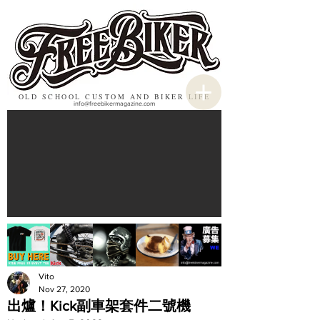
OLD SCHOOL CUSTOM AND BIKER LIFE
info@freebikermagazine.com
Vito
Nov 27, 2020
出爐！Kick副車架套件二號機