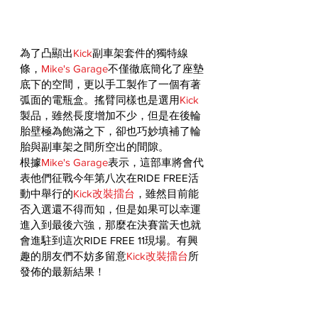
為了凸顯出
Kick
副車架套件的獨特線
條，
Mike's Garage
不僅徹底簡化了座墊
底下的空間，更以手工製作了一個有著
弧面的電瓶盒。搖臂同樣也是選用
Kick
製品，雖然長度增加不少，但是在後輪
胎壁極為飽滿之下，卻也巧妙填補了輪
胎與副車架之間所空出的間隙。
根據
Mike's Garage
表示，這部車將會代
表他們征戰今年第八次在RIDE FREE活
動中舉行的
Kick改裝擂台
，雖然目前能
否入選還不得而知，但是如果可以幸運
進入到最後六強，那麼在決賽當天也就
會進駐到這次RIDE FREE 11現場。有興
趣的朋友們不妨多留意
Kick改裝擂台
所
發佈的最新結果！