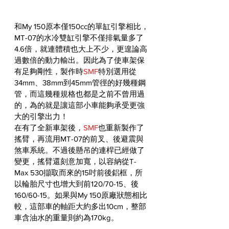
和My 150原本僅150cc的單缸引擎相比，
MT-07的水冷雙缸引擎不僅排氣量多了
4.6倍，就連體積也大上不少，更遑論高
過數倍的動力輸出。因此為了使車架保
有足夠剛性，製作時
SMF
特別選用從
34mm、38mm到45mm管徑的好幾種鋼
管，而這幾種規格也都是之前不曾用過
的，為的就是讓這部小車能夠承受更強
大的引擎出力！
在有了全新車架後，
SMF
也重新製作了
搖臂，再流用MT-07的前叉、後避震與
煞車系統。不過後懸吊的連桿已經做了
變更，搖臂還刻意加寬，以容納從T-
Max 530擷取而來的15吋前後鋁框，所
以輪胎尺寸也增大到前120/70-15、後
160/60-15。如果與My 150原廠狀態相比
較，這部車的軸距大約多出10cm，整部
車含油水的重量則約為170kg。