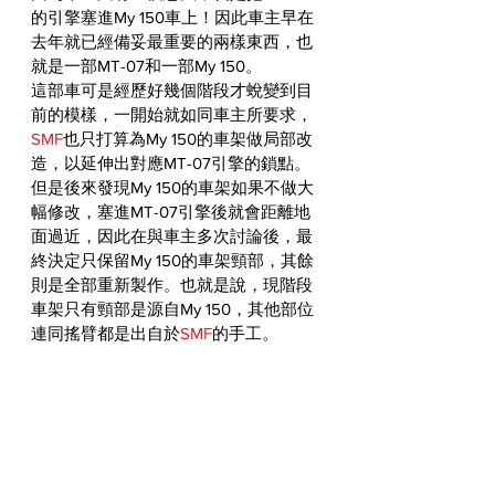
的引擎塞進My 150車上！因此車主早在
去年就已經備妥最重要的兩樣東西，也
就是一部MT-07和一部My 150。
這部車可是經歷好幾個階段才蛻變到目
前的模樣，一開始就如同車主所要求，
SMF
也只打算為My 150的車架做局部改
造，以延伸出對應MT-07引擎的鎖點。
但是後來發現My 150的車架如果不做大
幅修改，塞進MT-07引擎後就會距離地
面過近，因此在與車主多次討論後，最
終決定只保留My 150的車架頸部，其餘
則是全部重新製作。也就是說，現階段
車架只有頸部是源自My 150，其他部位
連同搖臂都是出自於
SMF
的手工。