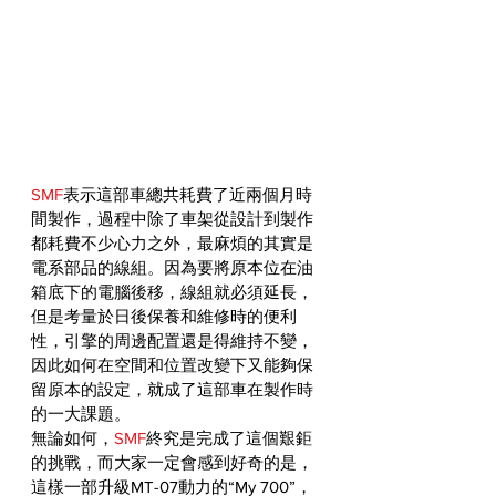
SMF
表示這部車總共耗費了近兩個月時
間製作，過程中除了車架從設計到製作
都耗費不少心力之外，最麻煩的其實是
電系部品的線組。因為要將原本位在油
箱底下的電腦後移，線組就必須延長，
但是考量於日後保養和維修時的便利
性，引擎的周邊配置還是得維持不變，
因此如何在空間和位置改變下又能夠保
留原本的設定，就成了這部車在製作時
的一大課題。
無論如何，
SMF
終究是完成了這個艱鉅
的挑戰，而大家一定會感到好奇的是，
這樣一部升級MT-07動力的“My 700”，