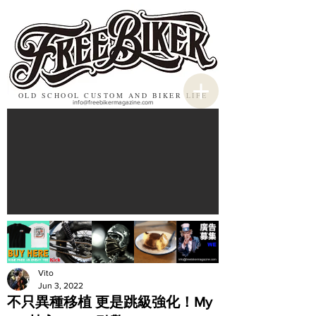
OLD SCHOOL CUSTOM AND BIKER LIFE
info@freebikermagazine.com
Vito
Jun 3, 2022
不只異種移植 更是跳級強化！My