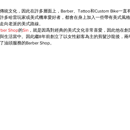
文化，因此在許多層面上，Barber、Tattoo和Custom Bike
許多哈雷玩家或美式機車愛好者，都會在身上加入一些帶有美式風
走向老派的美式路線。
rber Shop
的
Sin
，就是因爲對經典的美式文化非常喜愛，因此他在創
與生活當中。因此繼8年前創立了以女性顧客為主的剪髮沙龍後，兩
油頭服務的Barber Shop
。