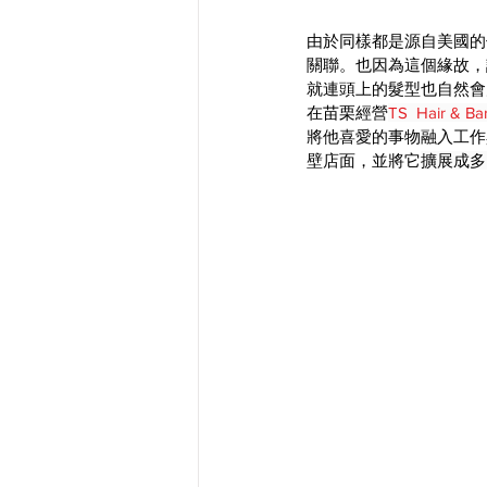
由於同樣都是源自美國的傳統
關聯。也因為這個緣故，
就連頭上的髮型也自然會
在苗栗經營
TS  Hair & Ba
將他喜愛的事物融入工作
壁店面，並將它
擴展成多了