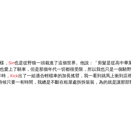
樣，
Sin
也是從野狼一頭栽進了這個世界。他說：「剪髮是從高中畢
也愛上了騎車，但是那個年代一切都很受限，所以我也只是一個騎
年時，
Kick
出了一組適合輕檔車的加長搖臂，我一看到就馬上衝到店
那時候只要一有時間，我總是不斷在租屋處拆拆裝裝，為的就是讓那部