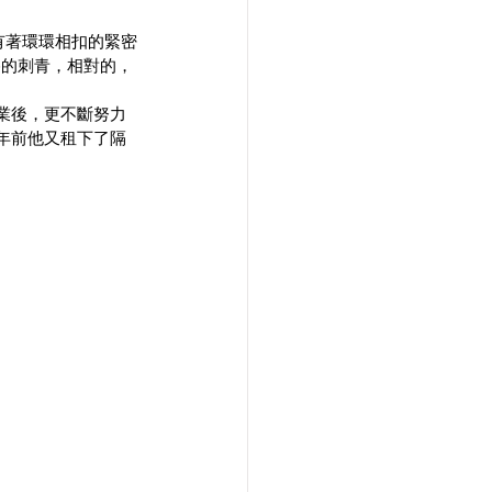
一直有著環環相扣的緊密
格的刺青，相對的，
業後，更不斷努力
年前他又租下了隔