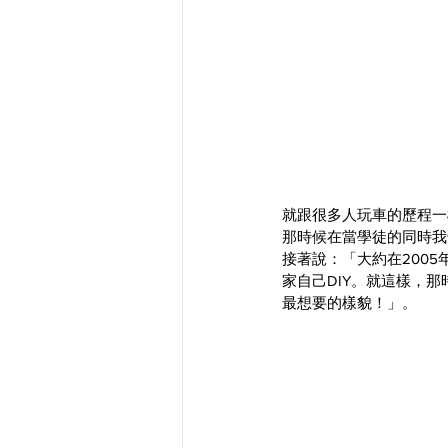
就跟很多人玩車的歷程一
那時候在當學徒的同時我
接著說：「大約在2005
家自己DIY。就這樣，
最想要的樣貌！」。