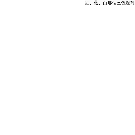
紅、藍、白那個三色燈筒