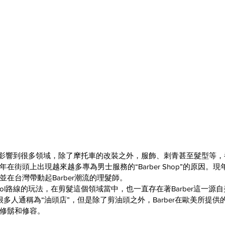
在這幾年影響到很多領域，除了摩托車的改裝之外，服飾、刺青甚至髮型等
在街頭上出現越來越多專為男士服務的“Barber Shop”的原因。現
在台灣帶動起Barber潮流的理髮師。
chool路線的玩法，在剪髮這個領域當中，也一直存在著Barber這一
op被很多人通稱為“油頭店”，但是除了剪油頭之外，Barber在歐美所提
修鬍和修容。