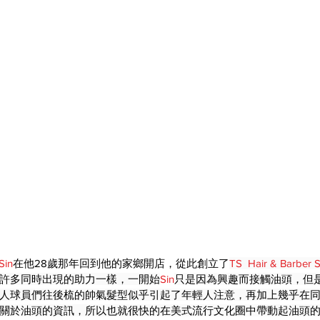
Sin
在他28歲那年回到他的家鄉開店，從此創立了
TS  Hair & Barber 
許多同時出現的助力一樣，一開始
Sin
只是因為興趣而接觸油頭，但是
人球員們往後梳的帥氣髮型似乎引起了年輕人注意，再加上幾乎在
關於油頭的資訊，所以也就很快的在美式流行文化圈中帶動起油頭