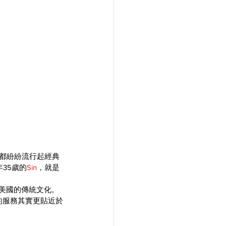
，都紛紛流行起經典
年35歲的
Sin
，就是
源自美國的傳統文化。
供的服務其實更貼近於