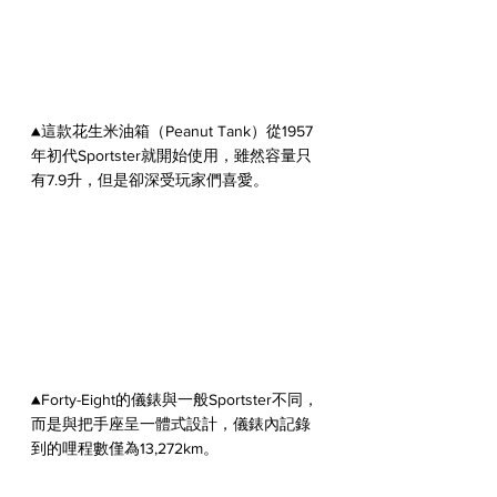
▲這款花生米油箱（Peanut Tank）從1957
年初代Sportster就開始使用，雖然容量只
有7.9升，但是卻深受玩家們喜愛。
▲Forty-Eight的儀錶與一般Sportster不同，
而是與把手座呈一體式設計，儀錶內記錄
到的哩程數僅為
13,272km。