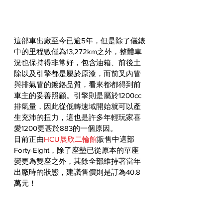
這部車出廠至今已逾5年，但是除了儀錶
中的里程數僅為
13,272km之外，整體車
況也保持得非常好，包含油箱、前後土
除以及引擎都是屬於原漆，而前叉內管
與排氣管的鍍鉻品質，看來都都得到前
車主的妥善照顧。引擎則是屬於1200cc
排氣量，因此從低轉速域開始就可以產
生充沛的扭力，這也是許多年輕玩家喜
愛1200更甚於883的一個原因。
目前正由
HCU展欣二輪館
販售中這部
Forty-Eight，除了座墊已從原本的單座
變更為雙座之外，其餘全部維持著當年
出廠時的狀態，建議售價則是訂為40.8
萬元！