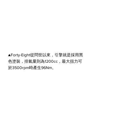
▲Forty-Eight從問世以來，引擎就是採用黑
色塗裝，排氣量則為1200cc，最大扭力可
於3500rpm時產生96Nm。
▲哈雷車系的原廠管都會配有防燙蓋，這部