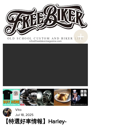
OLD SCHOOL CUSTOM AND BIKER LIFE
info@freebikermagazine.com
Vito
Jul 18, 2025
【特選好車情報】Harley-