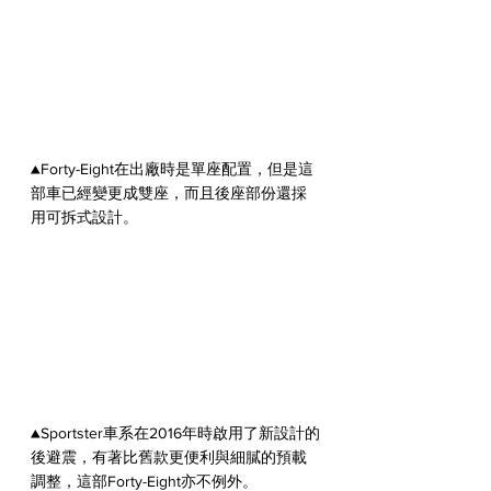
▲Forty-Eight在出廠時是單座配置，但是這
部車已經變更成雙座，而且後座部份還採
用可拆式設計。
▲Sportster車系在2016年時啟用了新設計的
後避震，有著比舊款更便利與細膩的預載
調整，這部Forty-Eight亦不例外。