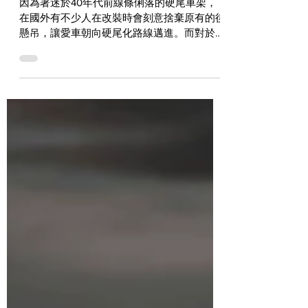
走向硬尾路線的全新復古風格
Motor Rock W650 Complete Kit
因為著迷於40年代前線條俐落的硬尾車架，
在國外有不少人在改裝時會刻意捨棄原有的後
懸吊，讓愛車朝向硬尾化路線邁進。而對於
70年代前的哈雷和少數英國車來說，市面上
確實有市售的硬尾套件可供選擇，不過能夠對
應於日系車的產品就非常罕見了。但是來自名
古屋的Motor...