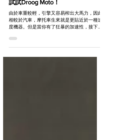
Jun 28, 2019
WORLDWIDE
如果你想成為馬路上的最大威脅
試試Droog Moto！
由於車重較輕，引擎又容易榨出大馬力，因此
相較於汽車，摩托車生來就是更貼近於一種速
度機器。但是當你有了狂暴的加速性，接下來
你可能會想讓胯下那部機器，還能夠擁有一副
懾人的壞模樣。這時候，Droog Moto或許就
會是你最好的選擇！ Droog...