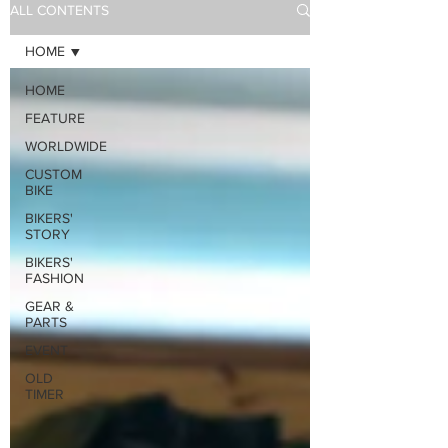
ALL CONTENTS
HOME
HOME
FEATURE
WORLDWIDE
CUSTOM
BIKE
BIKERS'
STORY
BIKERS'
FASHION
GEAR &
PARTS
EVENT
OLD
TIMER