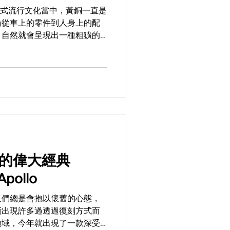
域的美式流行文化當中，黃銅一直是
論從車上的零件到人身上的配
，自然就會呈現出一種粗獷的
黃銅獨特的質感，一款由
銅海軍鉤鑰匙釦絕對不能錯過！...
代的偉大經典
Apollo
人們總是會抱以懷舊的心態，
斷出現許多過透過復刻方式而
領域，今年就出現了一款深受