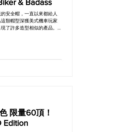
Biker & Badass
現的安全帽，一直以來都給人
爲這類帽型深獲美式機車玩家
出現了許多造型相似的產品。
卻是在這類德軍帽當中風格最
本TT&CO.而且是隸屬於
色 限量60頂！
 Edition