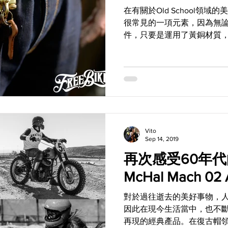
在有關於Old School領
很常見的一項元素，因為無
件，只要是運用了黃銅材質
舊時代氛圍。如果你也喜愛
DEUCE & CO.新推出的黃
Vito
Sep 14, 2019
再次感受60年
McHal Mach 02 
對於過往逝去的美好事物，
因此在現今生活當中，也不
再現的經典產品。在復古帽