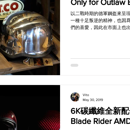
Only for Outlaw 
以二戰時期的德軍鋼盔來呈
一種十足叛逆的精神，也因
們的喜愛，因此在市面上也
但是本篇要為大家介紹的，
硬派的代表作，因為這款來自日
Made in...
Vito
May 30, 2019
6K碳纖維全新配
Blade Rider AMD