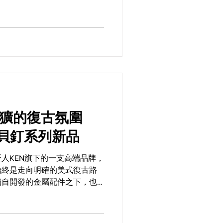
是來自美國傳奇品牌McHal的
粗獷的復古氛圍
.銀貝釘系列新品
皮具匠人KEN旗下的一支高端品牌，
始終是走向明確的美式復古路
獨自開發的金屬配件之下，也
一直很受到美式機車玩家們的青
UCE &...