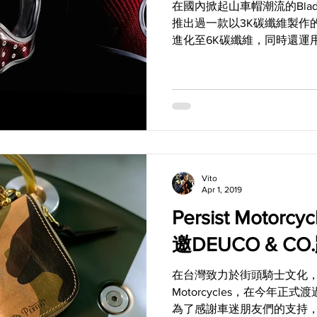
在國內掀起山車帽潮流的Blade 
推出過一款以3K碳纖維製作
進化至6K碳纖維，同時還運
一層冷冽風格的新產品問世
以“AMD...
Vito
Apr 1, 2019
Persist Motor
邀DEUCO & C
在台灣致力於街頭騎士文化，並
Motorcycles，在今年
為了感謝車迷朋友們的支持，Persi