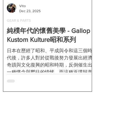
誠如前面所提到的，除了福袋內容物保證
Vito
高於售價之外，這次購買福袋的朋友還可
Dec 23, 2025
以另外進行抽獎，得獎名單會在2026年2
GEAR & PARTS
月24日由 樂多 正式公佈。獎項亦是非常豐
富，最大獎是價值上萬元的 Seiko 5 Sports
純樸年代的懷舊美學 - Gallop
x MOONEYES聯名錶、另外還有
Kustom Kulture昭和系列
MOONEYES雨衣、價值2,680～5,280元的
日本在歷經了昭和、平成與令和這三個時
3/4罩與全罩式Gallop安全帽等共35個名
代後，許多人對於從戰後努力發展出經濟
額。...
奇蹟與文化復興的昭和時期，反倒催生出
一種懷念與嚮往的情愫。而這種返璞歸真
的概念，近來其實也被運用在許多產品的
設計理念上。由 Gallop Kustom Kulture 最
新推出的這一系列3/4罩安全帽，也正是以
這個深具日本懷舊代表元素的“昭和”來命
名！ 昭和時期是日本裕仁天皇從1926到
1989年在位時所用的年號，也是日本歷史
上最長的一個年代。這個時期日本因爲軍
國主義而經歷了二戰，戰敗後也讓他們大