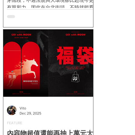
芽階段，不過法規與大環境卻比起現今更
有親和力，因此在台北街頭，不時就能看
見各種帶有西岸色彩的白牌改裝車，所以
也為第一期的FREE BIKER催生出一篇名為
「非關大小 - The Kick Style」的報導。而
17年前出現在雜誌中的那群人，正是以北
部著名的騎士咖啡店 Kick Cafe 為中心，
並且是由老闆小黃哥帶領的年輕一代街頭
騎士！ 店址位在新店山上的 Kick Cafe ，
是許多人到了週末假日都會騎車去的一間
店，但是年紀較輕的朋友可能不知道，其
實 Kick Cafe 早年是從台北公館發跡的，
當時位在小巷內的這間店，每到週五晚上
門口就會湧現整排車，有時候騎車來到店
裡的人太多，老闆還得在店外忙著當交管
與協助移車。 吃漢堡、喝咖啡、聊車經，
Vito
Dec 29, 2025
同時還可以看到許多日本最新一期的機車
雜誌， Kick Cafe 在當時堪稱台北最熱騎
FEATURE
士據點，絕對一點都不為過。對於這樣一
內容物超值還能再抽上萬元大