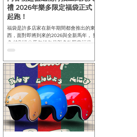
間每逢週五六日都會集結成群騎士的咖啡
禮 2026年樂多限定福袋正式
店，也讓我們早在FREE BIKER雜誌誕生前
起跑！
就開始關注，可是當我們
福袋是許多店家在新年期間都會推出的東
西，面對即將到來的2026與全新馬年， 樂
多 特別推出馬年紅包袋與多款限定福袋。
紅包袋只要來店消費滿500元就可以免費
獲得，而福袋不僅內容物保證高於售價，
更誘人的是，購買福袋後還可以再抽超過
30樣好禮！ 這次由 樂多 推出的福袋已經
開放預購，現在起就可以由此 網址 填單後
完成預購。福袋售價是訂為每個1,680元，
內容物則是以 樂多 所販售的自家商品和
MOONEYES雜貨為主，包含隨機組合的T-
Shirt、小物和折扣福利卡等。這次販售的
所有福袋都會有尺寸標示，包含 S、M、
L、XL、2XL和3XL，因此只要依照自己合
適的衣服尺寸來購買，就絕對不會買錯。