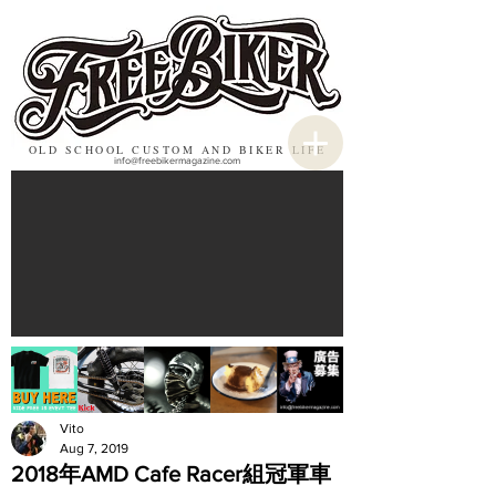
OLD SCHOOL CUSTOM AND BIKER LIFE
info@freebikermagazine.com
Vito
Aug 7, 2019
2018年AMD Cafe Racer組冠軍車