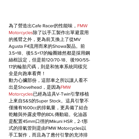
為了營造出Cafe Racer的性能味，
FMW 
Motorcycles
除了以手工製作出單避震用
的搖臂之外，更為前叉換上了從MV 
Agusta F4流用而來的Showa製品。前
3.5×18、後5.5×17的輪圈雖然都是採用鋼
絲框設定，但是前120/70-18、後190/55-
17的輪胎尺碼，則是和煞車系統同樣完
全是向跑車看齊！
動力心臟部份，這部車之所以讓人看不
出是Shovelhead，是因為
FMW 
Motorcycles
已經為這具V-Twin引擎移植
上來自S&S的Super Stock。這具引擎不
僅擁有1600cc的排氣量，更具備了結合
乾離與外露皮帶的BDL傳動箱。化油器
是配置45mm口徑的Mikuni HSR，2-1形
式的排氣管則是由FMW Motorcycles以
手工製作，而且為了應付引擎的充沛排