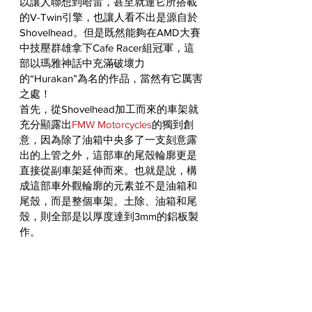
以讓人聯想到哈雷，甚至就連它所搭載
的V-Twin引擎，也讓人看不出是源自於
Shovelhead。但是既然能夠在AMD大賽
中技壓群雄拿下Cafe Racer組冠軍，這
部以瑪雅神話中充滿破壞力
的“Hurakan”為名的作品，當然有它厲害
之處！
首先，從Shovelhead加工而來的車架就
充分顯露出
FMW Motorcycles
的獨到創
意，因為除了油箱中央多了一支刻意露
出的上管之外，這部車的尾殼輪廓更是
直接從副車架延伸而來。也就是說，構
成這部車外觀輪廓的元素並不是油箱和
尾殼，而是整個車架。土除、油箱和尾
殼，則全部是以厚度達到3mm的鋁板製
作。