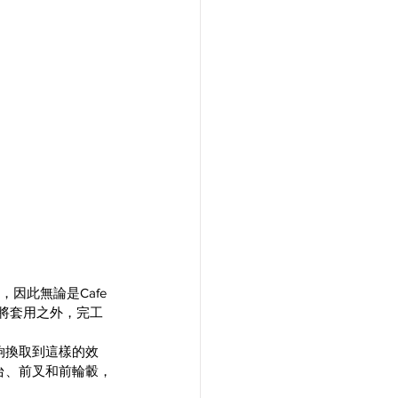
因此無論是Cafe 
夠被愛將套用之外，完工
夠換取到這樣的效
角台、前叉和前輪轂，