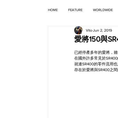
HOME
FEATURE
WORLDWIDE
Vito
Jun 2, 2019
OLD TIMER
愛將150與S
已經停產多年的愛將，雖然
在國外許多常見於SR4
就連SR400的零件流
存在於愛將與SR400之