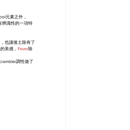
ool元素之外，
有辨識性的一項特
短，也讓後土除有了
線的美感，
Fever
除
mbler調性做了