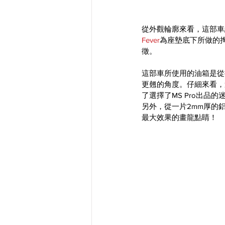
從外觀輪廓來看，這部車給人
Fever
為座墊底下所做的
徵。
這部車所使用的油箱是從
更翹的角度。仔細來看，
了選擇了MS Pro出
另外，從一片2mm厚的鋁
最大效果的畫龍點睛！