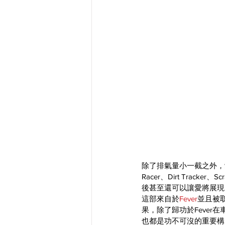
除了排氣量小一截之外，愛
Racer、Dirt Trac
後甚至還可以讓愛將展現出
這部來自於
Fever
並且被
果，除了歸功於Fever
也都是功不可沒的重要構