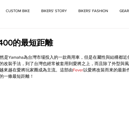
CUSTOM BIKE
BIKERS' STORY
BIKERS' FASHION
GEAR
R400的最短距離
是Yamaha為台灣市場投入的一款商用車，但是在屬性與結構都近似
00的改裝手法，到了台灣也經常被套用到愛將之上，而且除了外型與
用也越來越在愛將玩家圈成為主流。這部由
Fever
以愛將改裝而來的最新
間的一條最短距離！