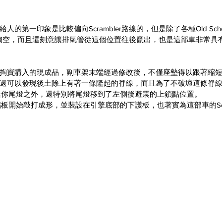
的第一印象是比較偏向Scrambler路線的，但是除了各種Old Sch
掏空，而且還刻意讓排氣管從這個位置往後竄出，也是這部車非常具
掏寶購入的現成品，副車架末端經過修改後，不僅座墊得以跟著縮
還可以發現後土除上有著一條隆起的脊線，而且為了不破壞這條脊
品的迷你尾燈之外，還特別將尾燈移到了左側後避震的上鎖點位置。
板開始敲打成形，並裝設在引擎底部的下護板，也著實為這部車的Scra