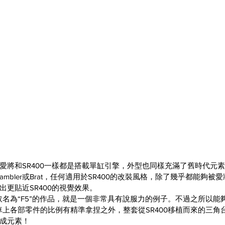
將和SR400一樣都是搭載單缸引擎，外型也同樣充滿了舊時代元素，
ker、Scrambler或Brat，任何適用於SR400的改裝風格，除了幾乎都能
更貼近SR400的視覺效果。
取名為“F5”的作品，就是一個非常具有說服力的例子。不過之所以能
在車上各部零件的比例有精準拿捏之外，整套從SR400移植而來的三
成元素！