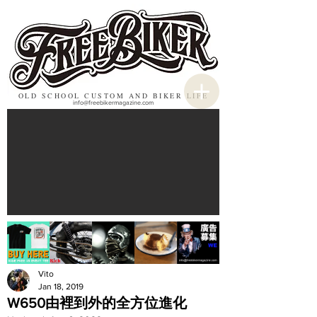
OLD SCHOOL CUSTOM AND BIKER LIFE
info@freebikermagazine.com
Vito
Jan 18, 2019
W650由裡到外的全方位進化