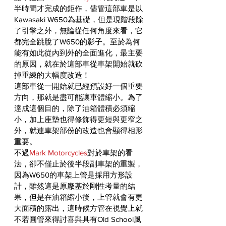
半時間才完成的鉅作，儘管這部車是以
Kawasaki W650為基礎，但是現階段除
了引擎之外，無論從任何角度來看，它
都完全跳脫了W650的影子。至於為何
能有如此從內到外的全面進化，最主要
的原因，就在於這部車從車架開始就砍
掉重練的大幅度改造！
這部車從一開始就已經預設好一個重要
方向，那就是盡可能讓車體縮小。為了
達成這個目的，除了油箱體積必須縮
小，加上座墊也得修飾得更短與更窄之
外，就連車架部份的改造也會顯得相形
重要。
不過
Mark Motorcycles
對於車架的看
法，卻不僅止於後半段副車架的重製，
因為W650的車架上管是採用方形設
計，雖然這是原廠基於剛性考量的結
果，但是在油箱縮小後，上管就會有更
大面積的露出，這時候方管在視覺上就
不若圓管來得討喜與具有Old School風