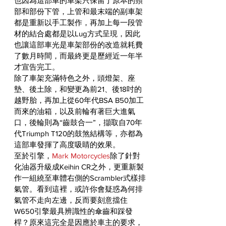
也因為這部車的車架只保留了原本的頸
部和部份下管，上管和最末端的副車架
都是重新以手工製作，再加上每一段管
材的結合處都是以Lug方式呈現，因此
也讓這部車光是車架部份的改造就耗費
了數月時間，而最終更是歷經近一年半
才宣告完工。
除了車架充滿特色之外，頭燈架、座
墊、後土除，和變更為前21、後18吋的
越野胎，再加上從60年代BSA B50加工
而來的油箱，以及前輪有著巨大進氣
口，後輪則為“齒鼓合一”，擷取自70年
代Triumph T120的鼓煞結構等，亦都為
這部車發揮了高度吸睛的效果。
至於引擎，
Mark Motorcycles
除了針對
化油器升級成Keihin CR之外，更重新製
作一組繞至車體右側的Scrambler式樣排
氣管。看到這裡，或許你會疑惑為何排
氣管不走向左邊，反而要刻意擋住
W650引擎最具辨識性的傘齒和踩發
桿？原來這完全是因應於車主的要求，