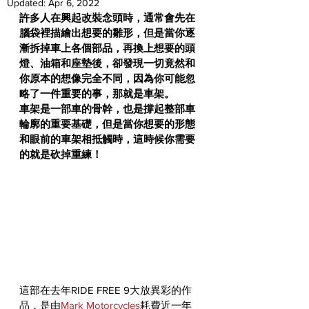
Updated:
Apr 6, 2022
許多人在興起改裝念頭時，通常會先在
腦袋裡描繪出想要的雛形，但是當你逐
漸拆掉車上各個部品，再換上想要的頭
燈、油箱和座墊後，卻發現一切竟然和
你原本的想像完全不同，因為你可能忽
略了一件重要的事，那就是車架。
車架是一部車的骨幹，也是撐起整部車
輪廓的重要基礎，但是當你想要的形態
和眼前的車架相抵觸時，這時候你需要
的就是砍掉重練！
這部在去年RIDE FREE 9大放異彩的作
品，是由
Mark Motorcycles
耗費近一年