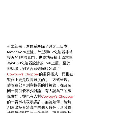
引擎部份，進氣系統除了改裝上日本
Motor Rock空濾，外型和CV化油器非常
接近的EFi節氣門，也成功移植上原本專
為W650化油器設計的Fork上蓋。至於
排氣管，則適合頭燈同樣延續了
Cowboy's Chopper
的常見招式，而且在
製作上更是以高難度的手曲方式呈現。
儘管這部車刻意拉長的排氣管，在改裝
圈一度引發不少討論，有人認為它的線
條古怪，卻也有人對
Cowboy's Chopper
的一貫風格表示讚許，無論如何，能夠
創造出極具辨識性的個人特色，這其實
就已經達到了改裝的意義。而且能夠持