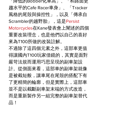
「降低的Bobber化車高」、「和路面更
趨水平的Cafe Racer車身」、「Tracker
風格的尾殼與操控性」，以及「傳承自
Scrambler的越野胎」，這是
Persist 
Motorcycles
在Kane發表會上闡述的四個
重要改裝理念，也是他們以自己的喜好
來為T100所做的改裝註解。
不過除了這四個元素之外，這部車更值
得讓國內T100玩家借鏡的，其實是面對
嚴苛法規而運用巧思呈現的副車架設
計。從側面來看，這部車的副車架就像
是被截短般，讓車尾在尾殼的搭配下有
了更精簡的輪廓，但是實際上，這部車
並不是以截斷副車架末端的方式改造，
而是重新製作另一組完整的副車架替代
品！