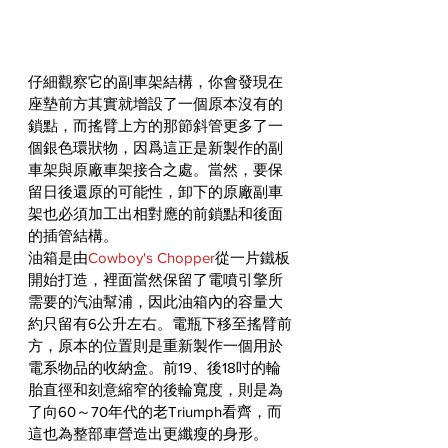
仔細觀察它的副車架結構，你會發現在
座墊前方其實就增設了一個原本沒有的
鎖點，而搖臂上方的那節斜管更多了一
個銀色環狀物，因爲這正是新製作的副
車架與原廠車架接合之處。當然，要保
留日後還原的可能性，卸下的原廠副車
架也必須加工出相對應的前鎖點和後面
的插管結構。
油箱是由
Cowboy's Chopper
從一片鐵板
開始打造，裡面當然保留了電噴引擎所
需要的汽油幫浦，因此油箱內的容量大
約只留有6公升左右。電瓶下移至搖臂前
方，原本的位置則是重新製作一個用於
電系物品的收納盒。前19、後18吋的輪
胎直徑和刻意縮窄的後輪寬度，則是為
了向60～70年代的老Triumph看齊，而
這也為整部車營造出更纖瘦的身形。