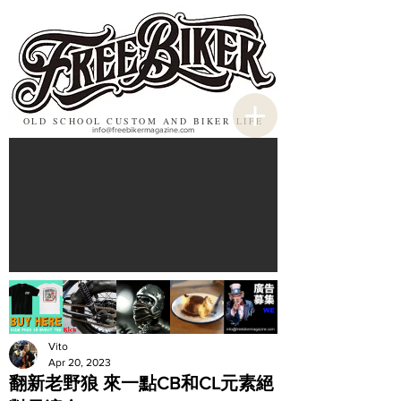
OLD SCHOOL CUSTOM AND BIKER LIFE
info@freebikermagazine.com
Vito
Apr 20, 2023
翻新老野狼 來一點CB和CL元素絕