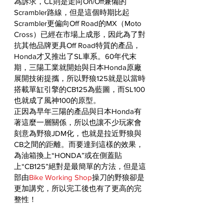
為訴求，CL則是走向On/Off兼備的
Scrambler路線，但是這個時期比起
Scrambler更偏向Off Road的MX（Moto 
Cross）已經在市場上成形，因此為了對
抗其他品牌更具Off Road特質的產品，
Honda才又推出了SL車系。60年代末
期，三陽工業就開始與日本Honda原廠
展開技術提攜，所以野狼125就是以當時
搭載單缸引擎的CB125為藍圖，而SL100
也就成了風神100的原型。
正因為早年三陽的產品與日本Honda有
著這麼一層關係，所以也讓不少玩家會
刻意為野狼JDM化，也就是拉近野狼與
CB之間的距離。而要達到這樣的效果，
為油箱換上“HONDA”或在側蓋貼
上“CB125”絕對是最簡單的方法，但是這
部由
Bike Working Shop
操刀的野狼卻是
更加講究，所以完工後也有了更高的完
整性！