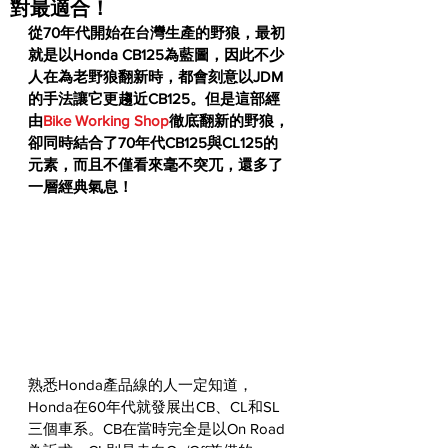
對最適合！
從70年代開始在台灣生產的野狼，最初
就是以Honda CB125為藍圖，因此不少
人在為老野狼翻新時，都會刻意以JDM
的手法讓它更趨近CB125。但是這部經
由
Bike Working Shop
徹底翻新的野狼，
卻同時結合了70年代CB125與CL125的
元素，而且不僅看來毫不突兀，還多了
一層經典氣息！
熟悉Honda產品線的人一定知道，
Honda在60年代就發展出CB、CL和SL
三個車系。CB在當時完全是以On Road