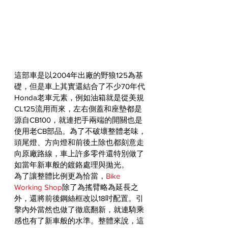
這部車是以2004年出廠的野狼125為基
礎，但是車上其實還結合了不少70年代
Honda老車元素，例如油箱就是從美規
CL125流用而來，左右側蓋和座墊都是
源自CB100，就連把手兩端的開關也是
使用老CB部品。為了不破壞整體老味，
頭尾燈、方向燈和前後土除也都刻意走
向原廠路線，車上許多零件還特別做了
如當年新車般的鍍鉻處理與拋光。
為了讓整體比例更為恰當，
Bike 
Working Shop
除了為搖臂略為延長之
外，還將前後鋼絲框改以18吋配置。引
擎內外當然也做了徹底翻新，就連騎乘
感也有了新車般的水準。整體來說，這