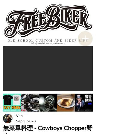
OLD SCHOOL CUSTOM AND BIKER LIFE
info@freebikermagazine.com
Vito
Sep 3, 2020
無菜單料理 - Cowboys Chopper野