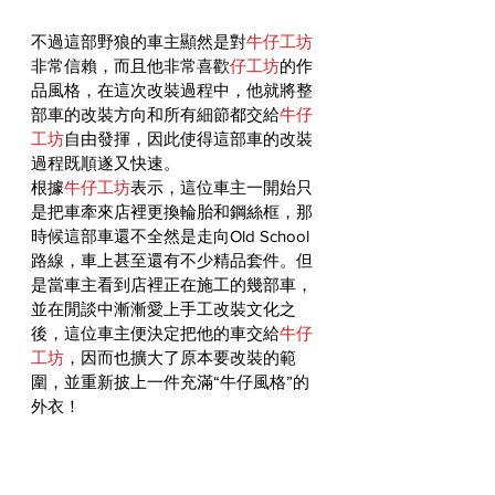
不過這部野狼的車主顯然是對
牛仔工坊
非常信賴，而且他非常喜歡
仔工坊
的作
品風格，在這次改裝過程中，他就將整
部車的改裝方向和所有細節都交給
牛仔
工坊
自由發揮，因此使得這部車的改裝
過程既順遂又快速。
根據
牛仔工坊
表示，這位車主一開始只
是把車牽來店裡更換輪胎和鋼絲框，那
時候這部車還不全然是走向Old School
路線，車上甚至還有不少精品套件。但
是當車主看到店裡正在施工的幾部車，
並在閒談中漸漸愛上手工改裝文化之
後，這位車主便決定把他的車交給
牛仔
工坊
，因而也擴大了原本要改裝的範
圍，並重新披上一件充滿“牛仔風格”的
外衣！