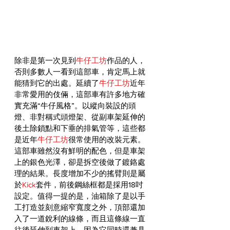
除非是第一次見到
牛仔工坊
作品的人，
否則多數人一看到這部車，肯定馬上就
能猜到它的出處。延續了
牛仔工坊
近年
非常愛用的伎倆，這部車有許多地方確
實充滿“牛仔風格”。以縱向裝設的頭
燈、非對稱式頭燈架、從副車架延伸的
後土除鎖點和下垂的排氣管等，這些都
是近年
牛仔工坊
很常使用的改裝元素。
這部車雖然沒有鮮明的配色，但是車架
上的銀色光澤，卻是拆空後做了鍍鉻處
理的結果。長度增加不少的搖臂則是屬
於
Kick
套件，前後鋼絲框都是採用18吋
設定。值得一提的是，油箱除了是以手
工打造並刻意縮窄寬度之外，頂部還加
入了一道銳利的線條，而且這條線一直
往後延伸到車架上，因為它同時還兼具