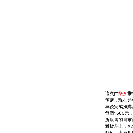
這次由
樂多
推
預購，現在起
單後完成預購
每個1,680
所販售的自家商
雜貨為主，包
Shirt、小