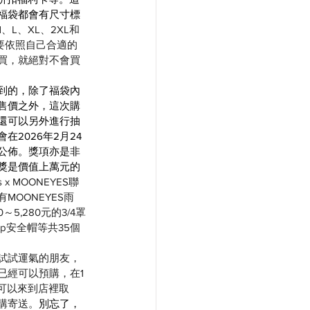
福袋都會有尺寸標
M、L、XL、2XL和
只要依照自己合適的
買，就絕對不會買
到的，除了福袋內
售價之外，這次購
還可以另外進行抽
在2026年2月24
公佈。獎項亦是非
獎是價值上萬元的
rts x MOONEYES聯
MOONEYES雨
～5,280元的3/4罩
op安全帽等共35個
試試運氣的朋友，
已經可以預購，在1
就可以來到店裡取
購寄送。
別忘了，