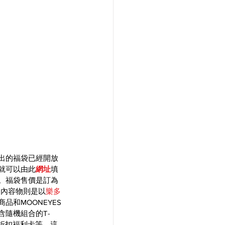
出的福袋已經開放
就可以由此
網址
填
。福袋售價是訂為
元，內容物則是以
樂多
品和MOONEYES
含隨機組合的T-
物和折扣福利卡等。這