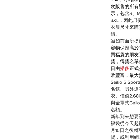
次販售的所有
示，包含
S、
3XL，因此
衣服尺寸來購
錯。
誠如前面所提
容物保證高於
買福袋的朋友
獎，得獎名單會
日由
樂多
正式
常豐富，最大
Seiko 5 Spo
名錶、另外還有
衣、價值2,680
與全罩式Gall
名額。
新年到來想要
福袋從今天起
月15日之後
貨，或利用網