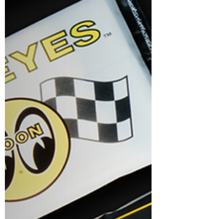
外，這次購買福袋的朋友還可以另外進行抽
獎，得獎名單會在2026年2月24日由 樂多 正
式公佈。獎項亦是非常豐富，最大獎是價值上
萬元的 Seiko 5 Sports x MOONEYES聯名
錶、另外還有MOONEYES雨衣、價值2,680～
5,280元的3/4罩與全罩式Gallop安全帽等共35
個名額。...