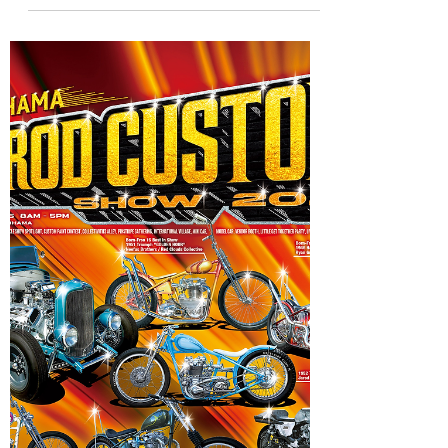
動將會在12月7日於日本橫濱舉行，而主辦單
位 MOONEYES 也在上週日正式公佈了這次活
動的前導影片，在影片中登場的幾位人物，也
正是今年受邀來到Hot Rod Custom Show的
VIP們，當然他們也都會將影片中的老
Triumph、老哈雷和Hot Rod一併帶到現場。
準備好要來一趟美式改裝之旅了嗎？機票、飯
店趕快訂起來！