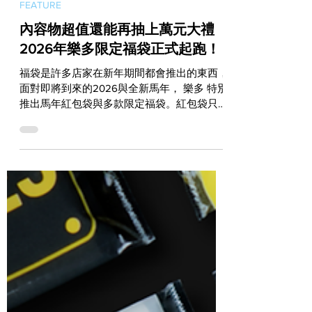
Dec 29, 2025
FEATURE
內容物超值還能再抽上萬元大禮
2026年樂多限定福袋正式起跑！
福袋是許多店家在新年期間都會推出的東西，
面對即將到來的2026與全新馬年， 樂多 特別
推出馬年紅包袋與多款限定福袋。紅包袋只要
來店消費滿500元就可以免費獲得，而福袋不
僅內容物保證高於售價，更誘人的是，購買福
袋後還可以再抽超過30樣好禮！ 這次由 樂多
推出的福袋已經開放預購，現在起就可以由此
網址 填單後完成預購。福袋售價是訂為每個
1,680元，內容物則是以 樂多 所販售的自家商
品和MOONEYES雜貨為主，包含隨機組合的
T-Shirt、小物和折扣福利卡等。這次販售的所
有福袋都會有尺寸標示，包含 S、M、L、
XL、2XL和3XL，因此只要依照自己合適的衣
服尺寸來購買，就絕對不會買錯。 誠如前面
所提到的，除了福袋內容物保證高於售價之