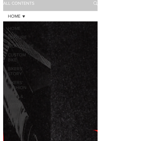
ALL CONTENTS
HOME
HOME
FEATURE
WORLDWIDE
CUSTOM
BIKE
BIKERS'
STORY
BIKERS'
FASHION
GEAR &
PARTS
EVENT
OLD
TIMER