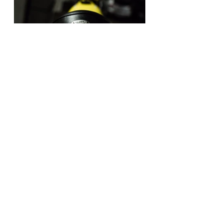
Photo by 
GAMA TSOU
SYM
野狼
CUSTOM BIKE