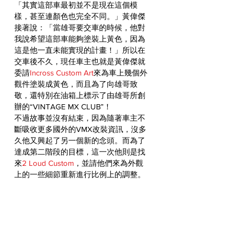
「其實這部車最初並不是現在這個模
樣，甚至連顏色也完全不同。」黃偉傑
接著說：「當雄哥要交車的時候，他對
我說希望這部車能夠塗裝上黃色，因為
這是他一直未能實現的計畫！」所以在
交車後不久，現任車主也就是黃偉傑就
委請
Incross Custom Art
來為車上幾個外
觀件塗裝成黃色，而且為了向雄哥致
敬，還特別在油箱上標示了由雄哥所創
辦的“VINTAGE MX CLUB”！
不過故事並沒有結束，因為隨著車主不
斷吸收更多國外的VMX改裝資訊，沒多
久他又興起了另一個新的念頭。而為了
達成第二階段的目標，這一次他則是找
來
2 Loud Custom
，並請他們來為外觀
上的一些細節重新進行比例上的調整。