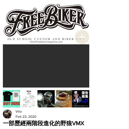
OLD SCHOOL CUSTOM AND BIKER LIFE
info@freebikermagazine.com
Vito
Feb 23, 2020
一部歷經兩階段進化的野狼VMX