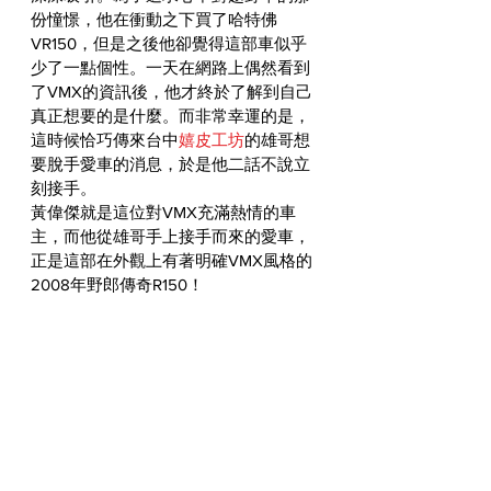
份憧憬，他在衝動之下買了哈特佛
VR150，但是之後他卻覺得這部車似乎
少了一點個性。一天在網路上偶然看到
了VMX的資訊後，他才終於了解到自己
真正想要的是什麼。而非常幸運的是，
這時候恰巧傳來台中
嬉皮工坊
的雄哥想
要脫手愛車的消息，於是他二話不說立
刻接手。
黃偉傑就是這位對VMX充滿熱情的車
主，而他從雄哥手上接手而來的愛車，
正是這部在外觀上有著明確VMX風格的
2008年野郎傳奇R150！