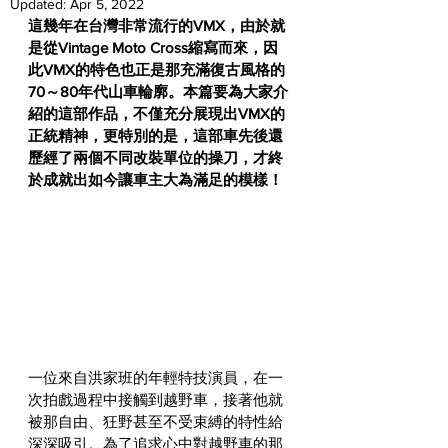
Updated:
Apr 5, 2022
這幾年在台灣非常流行的VMX，由於就
是從Vintage Moto Cross縮寫而來，因
此VMX的特色也正是那充滿復古風格的
70～80年代山車輪廓。本篇要為大家介
紹的這部作品，不僅充分展現出VMX的
正統精神，更特別的是，這部車先後還
歷經了兩個不同改裝單位的操刀，才終
於成就出如今讓車主大為滿足的模樣！
一位來自洪家班的年輕特技演員，在一
次拍戲過程中接觸到越野車，接著他就
被那自由、狂野甚至不受束縛的特性給
深深吸引。為了追求心中對越野車的那