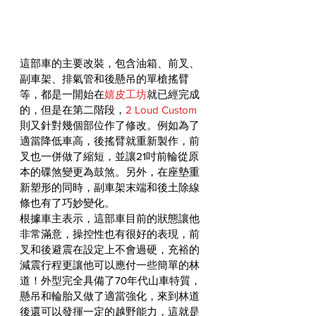
這部車的主要改裝，包含油箱、前叉、
副車架、排氣管和後懸吊的單槍搖臂
等，都是一開始在
嬉皮工坊
就已經完成
的，但是在第二階段，
2 Loud Custom
則又針對幾個部位作了修改。例如為了
適當降低車高，後搖臂就重新製作，前
叉也一併做了縮短，並讓21吋前輪從原
本的碟煞變更為鼓煞。另外，在座墊重
新塑形的同時，副車架末端和後土除線
條也有了巧妙變化。
根據車主表示，這部車目前的狀態讓他
非常滿意，操控性也有很好的表現，前
叉和後避震在設定上不會過硬，充裕的
減震行程更讓他可以應付一些簡單的林
道！外型完全具備了70年代山車特質，
懸吊和輪胎又做了適當強化，來到林道
後還可以發揮一定的越野能力，這就是