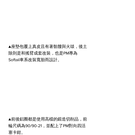
▲座墊包覆上真皮且有著骷髏與火燄，後土
除則是和搖臂成套改裝，也是PM專為
Softail車系改裝寬胎而設計。
▲前後鋁圈都是使用高檔的鍛造切削品，前
輪尺碼為90/90-21，並配上了PM對向四活
塞卡鉗。