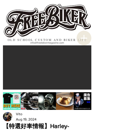
OLD SCHOOL CUSTOM AND BIKER LIFE
info@freebikermagazine.com
Vito
Aug 19, 2024
【特選好車情報】Harley-