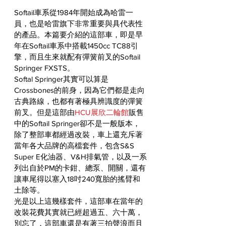
Softail車系從1984年開始成為哈雷一
員，也是哈雷旗下非常重要與具代表性
的產品。本篇要介紹的這部車，即是早
年在Softail車系中搭載1450cc TC88引
擎，而且生來就配有彈簧前叉的Softail 
Springer FXSTS。
Softal Springer其實可以算是
Crossbones的前身，因為它們都是走向
古典路線，也都有著極具辨識度的彈簧
前叉。但是這部由
HCU展欣二輪館
販售
中的Softail Springer卻不是一般版本，
除了整部車都經過改裝，車上還充斥著
當年各大品牌的高檔套件，包含S&S 
Super E化油器、V&H排氣管，以及一系
列出自於PM的卡鉗、總泵、開關，還有
讓車尾得以塞入18吋240寬胎的搖臂和
土除等。
光是以上這幾樣套件，這部車在當年的
改裝花費其實就已經超過五、六十萬，
別忘了，這部車還是有著三拍聲浪而且