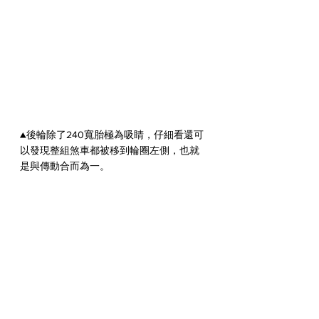
▲後輪除了240寬胎極為吸睛，仔細看還可
以發現整組煞車都被移到輪圈左側，也就
是與傳動合而為一。
▲這具引擎是1450cc的TC88世代，化油器