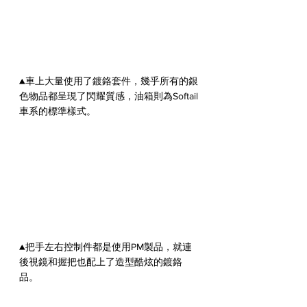
▲車上大量使用了鍍鉻套件，幾乎所有的銀
色物品都呈現了閃耀質感，油箱則為Softail
車系的標準樣式。
▲把手左右控制件都是使用PM製品，就連
後視鏡和握把也配上了造型酷炫的鍍鉻
品。