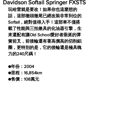
Davidson Softail Springer FXSTS
玩哈雷就是要改！如果你也這麼想的
話，這部徹頭徹尾已經改裝非常到位的
Softail，絕對值得入手！這部車不僅搭
載了性能與三拍兼具的化油器引擎，生
來還配有讓Old School愛好者垂涎的彈
簧前叉，前後輪還有著高價高的切削鋁
圈，更特別的是，它的後輪還是極具魄
力的240尺碼！
●年份：2004
●里程：16,854km
●售價：108萬元