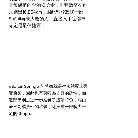
非常保值的化油器哈雷，里程數至今也
只跑出16,854km，因此對於想找一部
Softail再來大改的人，直接入手這部車
肯定是最佳捷徑！
▲Softail Springer的特徵就是生來就配上彈
簧前叉，因此也有著較為古典的調性，而
這部車則是進一步延伸了這項特色，藉由
全車高檔套件的武裝，化身成一部魄力十
足的Chopper！