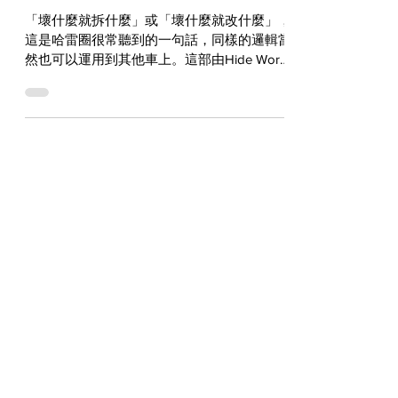
重生！還多了更濃的老味 - Hide
Work Custom W800
「壞什麼就拆什麼」或「壞什麼就改什麼」，
這是哈雷圈很常聽到的一句話，同樣的邏輯當
然也可以運用到其他車上。這部由Hide Work
Custom最新完成的Kawasaki W800，就是在
遭遇一次不幸事故後，由車主為它賦予了全新
外貌！...