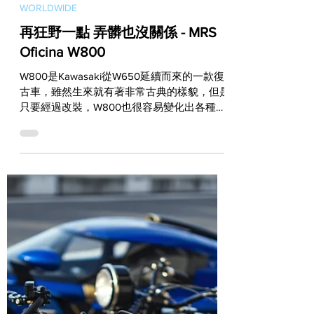
Sep 6, 2023
WORLDWIDE
再狂野一點 弄髒也沒關係 - MRS
Oficina W800
W800是Kawasaki從W650延續而來的一款復
古車，雖然生來就有著非常古典的樣貌，但是
只要經過改裝，W800也很容易變化出各種不
同風格。來自法國的MRS Oficina就透過與
Kawasaki的合作，創造出這樣一部同樣走向
復古路線，但是風格卻更加狂野的Vintage...