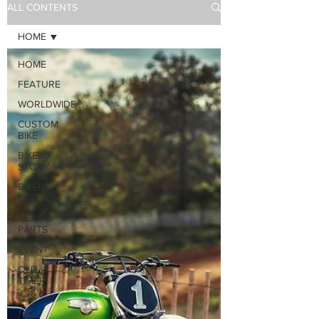
ALL CONTENTS
HOME
HOME
FEATURE
WORLDWIDE
CUSTOM
BIKE
BIKERS'
STORY
BIKERS'
FASHION
GEAR &
PARTS
EVENT
OLD
TIMER