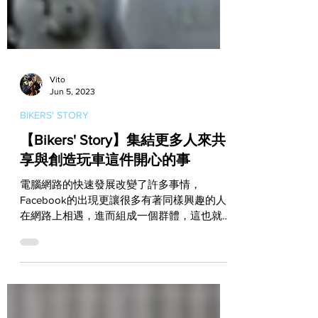
Vito
Jun 5, 2023
BIKERS' STORY
【Bikers' Story】集結更多人來共
享與創造玩車這件開心的事
電腦網路的快速發展改變了許多事情，
Facebook的出現更讓很多有著同樣興趣的人
在網路上相遇，進而組成一個群體，這也就是
你我熟知的網路社群。在今日的台灣，只要是
喜愛復古車文化的人，幾乎沒有人沒聽過