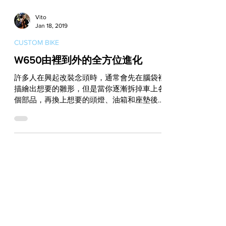
Vito
Jan 18, 2019
CUSTOM BIKE
W650由裡到外的全方位進化
許多人在興起改裝念頭時，通常會先在腦袋裡
描繪出想要的雛形，但是當你逐漸拆掉車上各
個部品，再換上想要的頭燈、油箱和座墊後，
卻發現一切竟然和你原本的想像完全不同，因
為你可能忽略了一件重要的事，那就是車架。
車架是一部車的骨幹，也是撐起整部車輪廓的
重要基礎，但是當你想要的形態和眼...