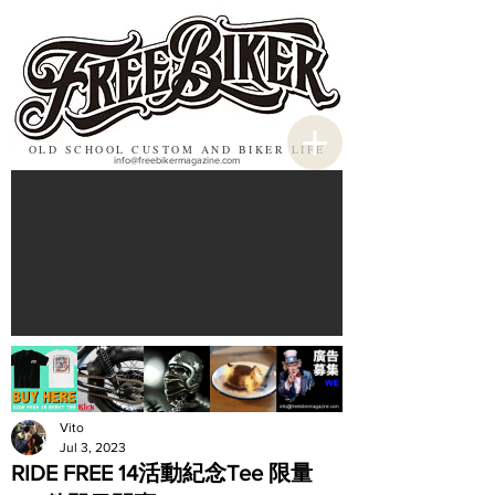
OLD SCHOOL CUSTOM AND BIKER LIFE
info@freebikermagazine.com
Vito
Jul 3, 2023
RIDE FREE 14活動紀念Tee 限量