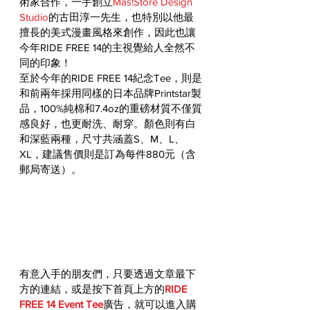
術家合作，一手創立
Mas!Store Design 
Studio
的古田淳一先生，也特別以他最
擅長的美式漫畫風格來創作，因此也讓
今年RIDE FREE 14的主視覺給人全然不
同的印象！
至於今年的RIDE FREE 14紀念Tee，則是
和前兩年採用同樣的日本品牌Printstar製
品，100%純棉和7.4oz的重磅材質不僅質
感良好，也更耐洗、耐穿。顏色則有白
和深藍兩種，尺寸共涵蓋S、M、L、
XL，建議售價則是訂為每件880元（含
郵局寄送）。
有意入手的朋友們，只要透過文章最下
方的連結，或是按下首頁上方的
RIDE 
FREE 14 Event Tee
廣告，就可以進入購