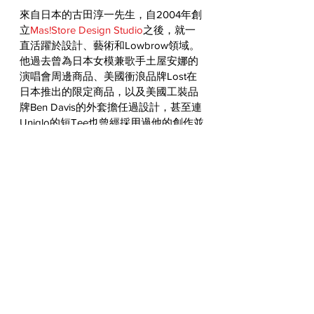
來自日本的古田淳一先生，自2004年創
立
Mas!Store Design Studio
之後，就一
直活躍於設計、藝術和Lowbrow領域。
他過去曾為日本女模兼歌手土屋安娜的
演唱會周邊商品、美國衝浪品牌Lost在
日本推出的限定商品，以及美國工裝品
牌Ben Davis的外套擔任過設計，甚至連
Uniqlo的短Tee也曾經採用過他的創作並
於全世界販售。
古田淳一先生的畫風深受早期美國漫
畫、重金屬音樂和Lowbrow藝術影響，
因此這些元素也成了他在創作時的重要
靈感。如果想瞭解更多資訊，歡迎上網
至
Mas!Store Design Studio
的官網瀏
覽。
RIDE FREE
BIKERS' FASHION