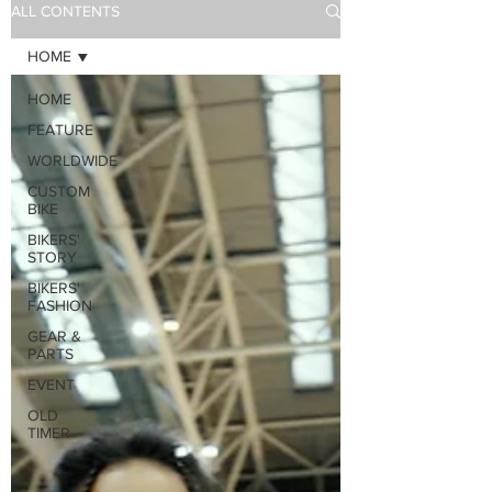
ALL CONTENTS
HOME
HOME
FEATURE
WORLDWIDE
CUSTOM
BIKE
BIKERS'
STORY
BIKERS'
FASHION
GEAR &
PARTS
EVENT
OLD
TIMER