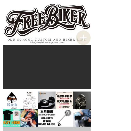
OLD SCHOOL CUSTOM AND BIKER LIFE
info@freebikermagazine.com