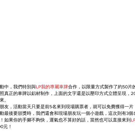
12活動中，我們特別與
LP我的專屬車牌
合作，以限量方式製作了約50片的RID
照真正的車牌以鋁材制作，上面的文字還是以壓印方式立體呈現，200
來。
朋友，活動當天只要是前5名來到現場購票者，就可以免費獲得一片
動最後要頒獎時，我們還會和現場朋友玩一個小遊戲，這次則有3個
！如果你的手腳不夠快，運氣也不算好的話，當然也可以直接來到
L
0元！