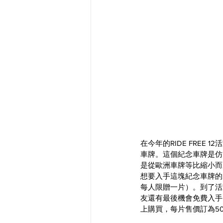
在今年的RIDE FREE 
車牌。這個紀念車牌是仿
是從歐洲車牌等比縮小而
想要入手這塊紀念車牌的
每人限贈一片）。到了活
友還有最後機會免費入手
上購買，每片售價訂為50