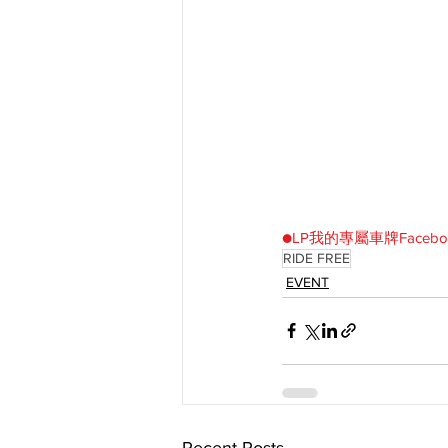
●LP我的專屬車牌Facebo
RIDE FREE
EVENT
Recent Posts