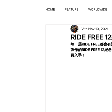
HOME
FEATURE
WORLDWIDE
Vito
Nov 10, 2021
OLD TIMER
RIDE FREE 1
每一屆RIDE FREE
製作的RIDE FREE
費入手！