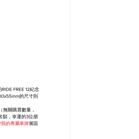
E FREE 12紀念
x55mm的尺寸則
（無關購票數量，
名額，幸運的3位朋
P我的專屬車牌
展區