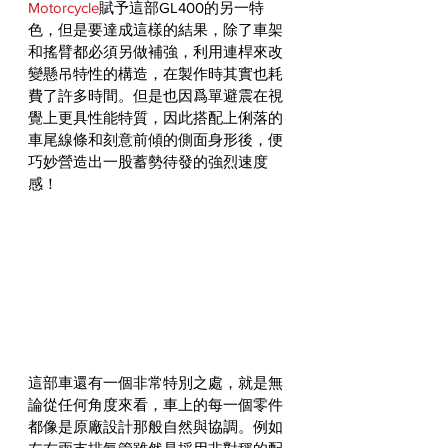
Motorcycle
賦予這部GL400的另一特
色，但是要達成這樣的結果，除了車架
和搖臂都必須另做補強，利用連桿來改
變懸吊特性的構造，在製作時其實也耗
費了許多時間。但是也因爲單避震在視
覺上更具性能特質，因此搭配上俐落的
車尾線條和刻意前傾的側面身形後，便
巧妙營造出一股蓄勢待發的強烈速度
感！ 
這部車還有一個非常特別之處，就是無
論從任何角度來看，車上的每一個零件
都像是原廠設計那般自然與協調。例如