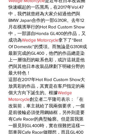
Wedge Motorcycle
是近年在日本改裝圈
快速崛起的一匹黑馬，在2017年Vol.47
中，我們就曾經為大家介紹過他們與
BMW Japan合作的一部G310R。去年12
月在橫濱舉行的Hot Rod Custom Show
中，一部源自Honda GL400的作品，又
成功為
Wedge Motorcycle
拿下了“Best 
Of Domestic”的獎項。而無論是G310R或
最新完成的GL400，他們的作品總是染
上一層強烈的歐系色彩，或許這就是他
們與其他日本改裝品牌劃下明確分野的
最大特色！
這部在2017年Hot Rod Custom Show大
放異彩的作品，其實是在客戶指定的兩
個大方向下誕生的。根據
Wedge 
Motorcycle
創立者二平隆司表示：「在
改裝前，車主就給了我兩個要求，一個
是前後輪必須使用鋼絲框，另外則是要
有Cafe Racer的典型輪廓。但是當我第
一眼見到GL400時，實在很難把這樣一
部車與Cafe Racer做聯想，而且GL400