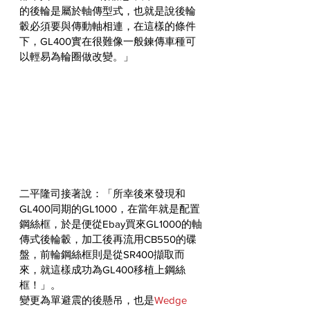
的後輪是屬於軸傳型式，也就是說後輪
轂必須要與傳動軸相連，在這樣的條件
下，GL400實在很難像一般鍊傳車種可
以輕易為輪圈做改變。」
二平隆司接著說：「所幸後來發現和
GL400同期的GL1000，在當年就是配置
鋼絲框，於是便從Ebay買來GL1000的軸
傳式後輪轂，加工後再流用CB550的碟
盤，前輪鋼絲框則是從SR400擷取而
來，就這樣成功為GL400移植上鋼絲
框！」。
變更為單避震的後懸吊，也是
Wedge 