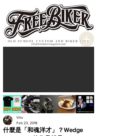
OLD SCHOOL CUSTOM AND BIKER LIFE
info@freebikermagazine.com
Vito
Feb 23, 2018
什麼是「和魂洋才」？Wedge