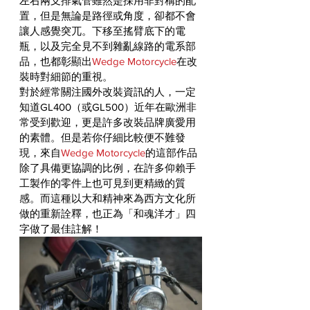
左右兩支排氣管雖然是採用非對稱的配
置，但是無論是路徑或角度，卻都不會
讓人感覺突兀。下移至搖臂底下的電
瓶，以及完全見不到雜亂線路的電系部
品，也都彰顯出
Wedge Motorcycle
在改
裝時對細節的重視。
對於經常關注國外改裝資訊的人，一定
知道GL400（或GL500）近年在歐洲非
常受到歡迎，更是許多改裝品牌廣愛用
的素體。但是若你仔細比較便不難發
現，來自
Wedge Motorcycle
的這部作品
除了具備更協調的比例，在許多仰賴手
工製作的零件上也可見到更精緻的質
感。而這種以大和精神來為西方文化所
做的重新詮釋，也正為「和魂洋才」四
字做了最佳註解！