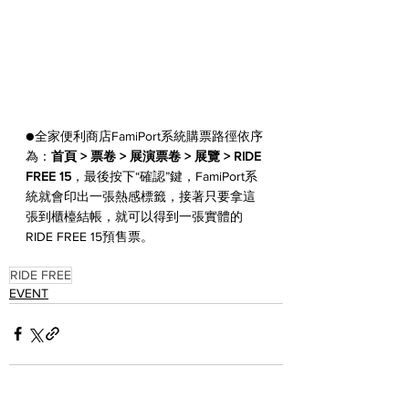
●全家便利商店FamiPort系統購票路徑依序
為：
首頁 > 票卷 > 展演票卷 > 展覽 > RIDE 
FREE 15
，最後
按下“確認”鍵，FamiPort系
統就會印出一張熱感標籤，接著只要拿這
張到櫃檯結帳，就可以得到一張實體的
RIDE FREE 15預售票。
RIDE FREE
EVENT