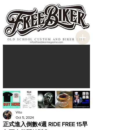
OLD SCHOOL CUSTOM AND BIKER LIFE
info@freebikermagazine.com
Vito
Oct 5, 2024
正式進入倒數4週 RIDE FREE 15早