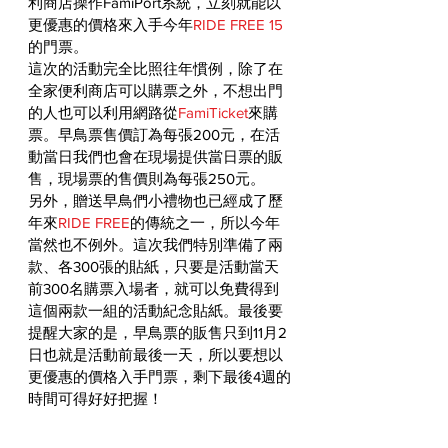
利商店操作FamiPort系統，立刻就能以
更優惠的價格來入手今年
RIDE FREE 15
的門票。
這次的活動完全比照往年慣例，除了在
全家便利商店可以購票之外，不想出門
的人也可以利用網路從
FamiTicket
來購
票。早鳥票售價訂為每張200元，在活
動當日我們也會在現場提供當日票的販
售，現場票的售價則為每張250元。
另外，贈送早鳥們小禮物也已經成了歷
年來
RIDE FREE
的傳統之一，所以今年
當然也不例外。這次我們特別準備了兩
款、各300張的貼紙，只要是活動當天
前300名購票入場者，就可以免費得到
這個兩款一組的活動紀念貼紙。最後要
提醒大家的是，早鳥票的販售只到11月2
日也就是活動前最後一天，所以要想以
更優惠的價格入手門票，剩下最後4週的
時間可得好好把握！