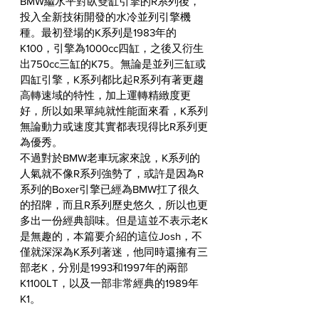
BMW繼水平對臥雙缸引擎的R系列後，
投入全新技術開發的水冷並列引擎機
種。最初登場的K系列是1983年的
K100，引擎為1000cc四缸，之後又衍生
出750cc三缸的K75。無論是並列三缸或
四缸引擎，K系列都比起R系列有著更趨
高轉速域的特性，加上運轉精緻度更
好，所以如果單純就性能面來看，K系列
無論動力或速度其實都表現得比R系列更
為優秀。
不過對於BMW老車玩家來說，K系列的
人氣就不像R系列強勢了，或許是因為R
系列的Boxer引擎已經為BMW扛了很久
的招牌，而且R系列歷史悠久，所以也更
多出一份經典韻味。但是這並不表示老K
是無趣的，本篇要介紹的這位Josh，不
僅就深深為K系列著迷，他同時還擁有三
部老K，分別是1993和1997年的兩部
K1100LT，以及一部非常經典的1989年
K1。