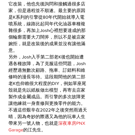
它改裝，他也先後詢問和接觸過很多店
家，但是過程並不順遂。最主要的原因
是K系列的引擎從80年代開始就導入電
噴系統，線路比起同年代化油器車種複
雜很多，再加上Josh心裡想要達成的那
個輪廓需要大刀闊斧，所以不是被店家
婉拒，就是改裝後的成果並沒有讓他滿
意。
另外，Josh入手第二部老K後也開始遭
遇各種故障，為了克服這些問題，Josh
經歷過無數次顧路、拖車、訂錯料和維
修時的漫長等待。這段期間他的第二部
老K也仰賴很大程度的DIY，例如單座尾
殼就是先以紙板做出模型，再寄去店家
製作成金屬成品。而引擎的多次故障更
讓他練就一身查修與更換零件的能力。
不過這些艱辛在2022年之後突然雨過天
晴，因為奇妙的際遇又為他的玩車人生
帶來另一號人物，也就是
深夜車房PNX 
Garage
的江先生。