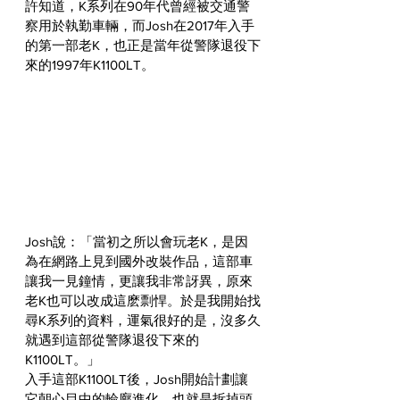
許知道，K系列在90年代曾經被交通警
察用於執勤車輛，而Josh在2017年入手
的第一部老K，也正是當年從警隊退役下
來的1997年K1100LT。
Josh說：「當初之所以會玩老K，是因
為在網路上見到國外改裝作品，這部車
讓我一見鐘情，更讓我非常訝異，原來
老K也可以改成這麽剽悍。於是我開始找
尋K系列的資料，運氣很好的是，沒多久
就遇到這部從警隊退役下來的
K1100LT。」
入手這部K1100LT後，Josh開始計劃讓
它朝心目中的輪廓進化，也就是拆掉頭