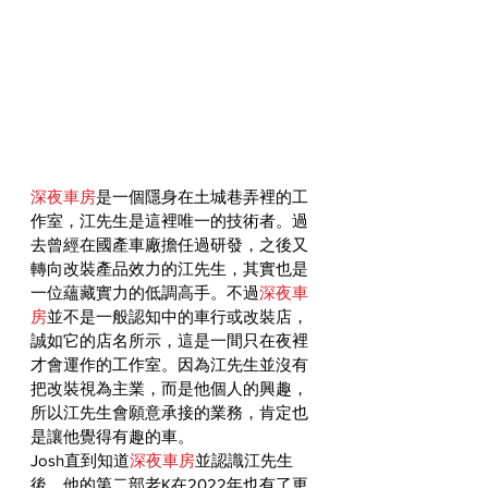
深夜車房
是一個隱身在土城巷弄裡的工
作室，江先生是這裡唯一的技術者。過
去曾經在國產車廠擔任過研發，之後又
轉向改裝產品效力的江先生，其實也是
一位蘊藏實力的低調高手。不過
深夜車
房
並不是一般認知中的車行或改裝店，
誠如它的店名所示，這是一間只在夜裡
才會運作的工作室。因為江先生並沒有
把改裝視為主業，而是他個人的興趣，
所以江先生會願意承接的業務，肯定也
是讓他覺得有趣的車。
Josh直到知道
深夜車房
並認識江先生
後，他的第二部老K在2022年也有了更