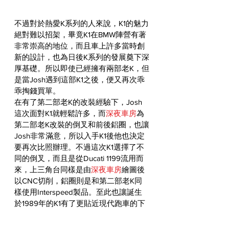
不過對於熱愛K系列的人來說，K1的魅力
絕對難以招架，畢竟K1在BMW陣營有著
非常崇高的地位，而且車上許多當時創
新的設計，也為日後K系列的發展奠下深
厚基礎。所以即使已經擁有兩部老K，但
是當Josh遇到這部K1之後，便又再次乖
乖掏錢買單。
在有了第二部老K的改裝經驗下，Josh
這次面對K1就輕鬆許多，而
深夜車房
為
第二部老K改裝的倒叉和前後鋁圈，也讓
Josh非常滿意，所以入手K1後他也決定
要再次比照辦理。不過這次K1選擇了不
同的倒叉，而且是從Ducati 1199流用而
來，上三角台同樣是由
深夜車房
繪圖後
以CNC切削，鋁圈則是和第二部老K同
樣使用Interspeed製品。至此也讓誕生
於1989年的K1有了更貼近現代跑車的下
盤，而Josh對於這幾項改裝的成效也相
當滿意！