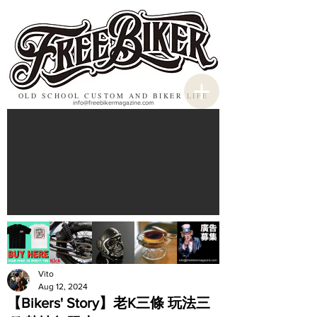
OLD SCHOOL CUSTOM AND BIKER LIFE
info@freebikermagazine.com
Vito
Aug 12, 2024
【Bikers' Story】老K三條 玩法三