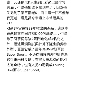
畫，Josh的老K人生到此看來已經非常
圓滿，但是他卻還不感到滿足，因為他
又遇到了第三部老K，而且這一回不僅年
代更老，還是當今車壇上非常經典的
K1！
K1是BMW在1989年推出的產品，這款車
雖然建立在同時期K100的基礎上，但是
除了引擎從每缸2氣門進化成4氣門之
外，經過風洞測試與計算下誕生的獨特
外型，更讓它成了當年為BMW領軍的
Super Sport。不過K1獨特的外型卻也為
它引來兩極反應，有些人認為K1的長相
太過奇特，也有人把K1定義成Touring 
Bike而非Super Sport。