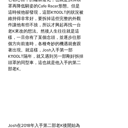
罩再降低騎姿的Cafe Racer形態。但是
這時候他卻發現，這部K1100LT的狀況被
維持得非常好，要拆掉這些完整的外觀
件讓他有些不捨，所以才興起再找一台
老K來改的想法。然後人生往往就是這
樣，一旦你有了某個念頭，並逐步往那
個方向前進時，各種奇妙的機遇就會跟
著出現。就這樣，Josh入手第一部
K1100LT隔年，就又遇到另一部剛好拆掉
頭罩的同型車，這也就是他入手的第二
部老K。
Josh在2018年入手第二部老K後開始為