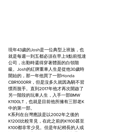
現年43歲的Josh是一位典型上班族，也
就是每週一到五都必須在早上9點前抵達
公司，出勤時還得穿著體面的白領階
級。Josh的紅牌重車人生是從他30歲時
開始的，那一年他買了一部Honda 
CBR1000RR，但是沒多久就因為騎不習
慣而脫手。直到2017年他才再次開啟了
另一階段的玩車人生，入手一部BMW 
K1100LT，也就是目前他所擁有三部老K
中的第一部。
K系列在台灣應該是以2002年之後的
K1200比較常見，在此之前的K1100甚至
K100都非常少見。但是年紀稍長的人或