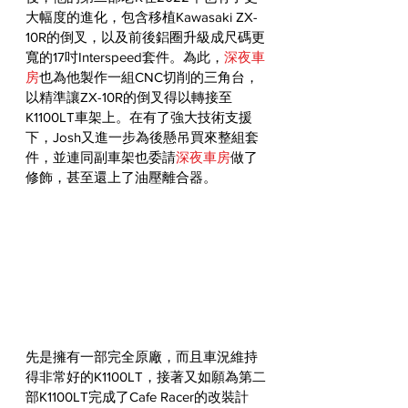
大幅度的進化，包含移植Kawasaki ZX-
10R的倒叉，以及前後鋁圈升級成尺碼更
寬的17吋Interspeed套件。為此，
深夜車
房
也為他製作一組CNC切削的三角台，
以精準讓ZX-10R的倒叉得以轉接至
K1100LT車架上。在有了強大技術支援
下，Josh又進一步為後懸吊買來整組套
件，並連同副車架也委請
深夜車房
做了
修飾，甚至還上了油壓離合器。
先是擁有一部完全原廠，而且車況維持
得非常好的K1100LT，接著又如願為第二
部K1100LT完成了Cafe Racer的改裝計