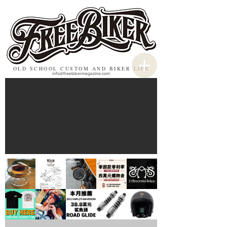
OLD SCHOOL CUSTOM AND BIKER LIFE
info@freebikermagazine.com