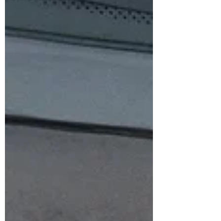
數年輕世代一起長大的國產改裝品牌，就是由
本文主角 馬克 於2005年所創立。 馬克 現年
44歲，也就是說他在大學畢業後退伍翌年，
就正式以“馬克的檔車世界”這一品牌投入國內
改裝市場。2005年台灣還沒有所謂的手工改
裝，當時流行的是滑胎風，這也正是從FTR與
長搖臂TW225在東京裏原宿掀起的潮流延續
而來，因此在這個時期，“馬克的檔車世界”販
售的都是充滿街頭風格的外觀件，包含頭尾
燈、後視鏡、油箱、錶架、土除、避震器等，
而他們的客戶亦多半是騎