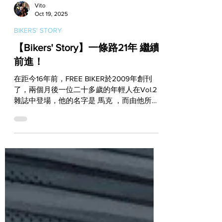
Vito
Oct 19, 2025
BIKERS' STORY
【Bikers' Story】一條路21年 繼續
前進！
在距今16年前，FREE BIKER於2009年創刊
了，兩個月後一位二十多歲的年輕人在Vol.2
雜誌中登場，他的名字是 馬克 ，而由他所創
立的 Mark Motorcycles ，則是當時每一位喜
愛復古改裝的人都知曉的品牌。如今馬克在這
條路上走了21年，至今卻仍秉持著當年的初
衷，他所自豪的M.I.T產品繼續在賣，來自客
戶委託的車依舊在改，至於他自己喜愛的車也
照樣在玩！ 許多人的玩車人生都是從白牌輕
檔車開始的，而對於那些從二十年前就開始玩
改裝的輕檔車玩家來說，“馬克的檔車世界”肯
定不會是一個陌生的名字。是的！這個陪伴無