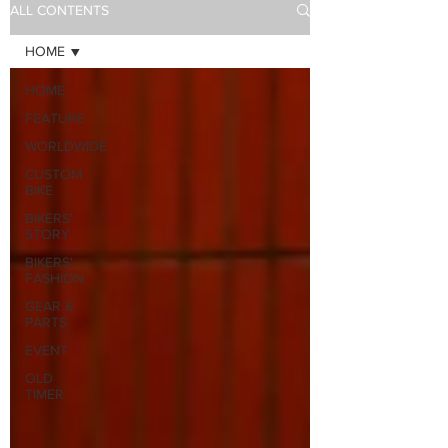
ALL CONTENTS
HOME
HOME
FEATURE
WORLDWIDE
CUSTOM
BIKE
BIKERS'
STORY
BIKERS'
FASHION
GEAR &
PARTS
EVENT
OLD
TIMER