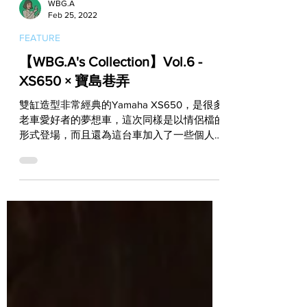
WBG.A
Feb 25, 2022
FEATURE
【WBG.A's Collection】Vol.6 -
XS650 × 寶島巷弄
雙缸造型非常經典的Yamaha XS650，是很多
老車愛好者的夢想車，這次同樣是以情侶檔的
形式登場，而且還為這台車加入了一些個人化
改裝，讓它有了分離式座墊與更低的彎把。雖
然載著女友騎車是一件快樂的事，但是當她找
不到想去的網美餐廳時，就只能苦笑了哈哈！
WBG.A...