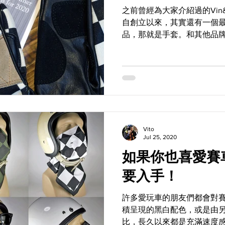
之前曾經為大家介紹過的Vin
自創立以來，其實還有一個
品，那就是手套。和其他品牌不
除了機能性完全符合騎士需
式機車玩家和復古車愛好者
服條紋這類有著...
Vito
Jul 25, 2020
如果你也喜愛賽車格 這
要入手！
許多愛玩車的朋友們都會對
積呈現的黑白配色，或是由
比，長久以來都是充滿速度