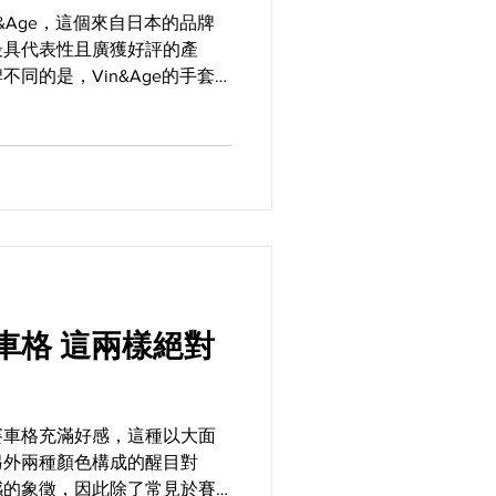
&Age，這個來自日本的品牌
最具代表性且廣獲好評的產
同的是，Vin&Age的手套
求之外，在設計上更對準了美
的胃口，特別是像賽車格和囚
兩樣絕對
賽車格充滿好感，這種以大面
另外兩種顏色構成的醒目對
感的象徵，因此除了常見於賽