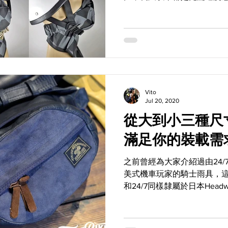
車場上通過終點線的那一刻
復古車愛好者身上的行頭。
的商品，便同樣都是以典型的.
Vito
Jul 20, 2020
從大到小三種尺寸 Vin&Ag
滿足你的裝載需
之前曾經為大家介紹過由24
美式機車玩家的騎士雨具，
和24/7同樣隸屬於日本Hea
趨近於老派經典路線的另一支線
特別為美式機車和復古車愛好