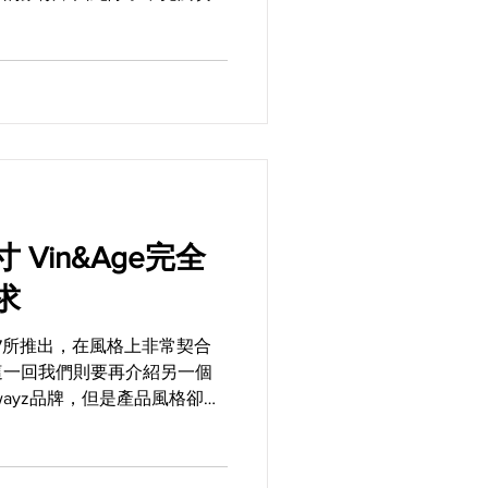
之外，當然也很適合被運用在
本篇要介紹的這兩樣來自日本
..
e完全
求
/7所推出，在風格上非常契合
這一回我們則要再介紹另一個
dwayz品牌，但是產品風格卻更
，也就是來自於Vin&Age
者設計的三款包類產品。...