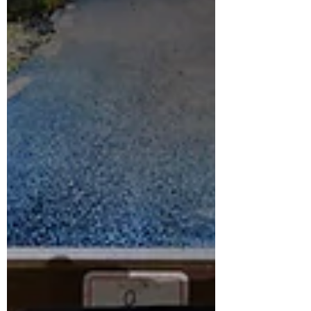
Vin&Age在過去深獲哈雷騎士好評的獨到舊化
加工！ 這一系列Vin&Age專為冬季設計的皮
手套，基本上都是以之前推出的夏季款為基
礎，因此在皮革、配色與版型部份都完全相
同，不過為了對應冬季更嚴寒的低溫與冷風，
不同於夏季款的單層皮革設計，冬季款手套內
部特別增加了一層保暖的刷毛素材，這也讓手
套整體變得更厚實且保暖，即使面對嚴寒也更
能夠確保雙手的保暖性，而且完全不會影響手
指的動作與騎車時的操作性。 這一系列
Vin&Age冬季皮手套目前