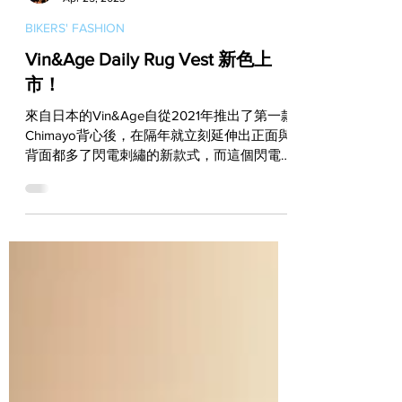
Vito
Apr 25, 2023
BIKERS' FASHION
Vin&Age Daily Rug Vest 新色上
市！
來自日本的Vin&Age自從2021年推出了第一款
Chimayo背心後，在隔年就立刻延伸出正面與
背面都多了閃電刺繡的新款式，而這個閃電系
列到了今年又有了全新配色。在早晚溫差變化
較大的這個季節想要添購一件背心的朋友，充
滿美式風格同時有著極高C/P值的Vin&Age...