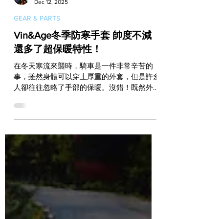
Vito
Dec 12, 2025
GEAR & PARTS
Vin&Age冬季防寒手套 帥度不減
還多了超保暖特性！
在冬天寒流來襲時，騎車是一件非常辛苦的
事，雖然身體可以穿上厚重的外套，但是許多
人卻往往忽略了手部的保暖。沒錯！既然外套
有厚薄之分，專為騎士設計的手套當然也有季
節之別，而冬季用的手套除了帥度依舊重要之
外，更不能忽略的就是禦寒效果！ Vin&Age
這個日本品牌自從多年前由 美式工廠 引進
後，一系列以閃電和火焰為設計元素，並充滿
Old School風格的皮手套，從一開賣就立刻在
哈雷圈引爆高度人氣。這一系列皮手套在今年
又延伸出更具防寒效果的冬季產品線，除了有
多種款式與配色選擇，以及同樣源自閃電和火
焰的設計元素之外，當然更沒有遺漏掉