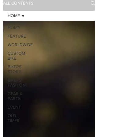
ALL CONTENTS
HOME
HOME
FEATURE
WORLDWIDE
CUSTOM
BIKE
BIKERS'
STORY
BIKERS'
FASHION
GEAR &
PARTS
EVENT
OLD
TIMER