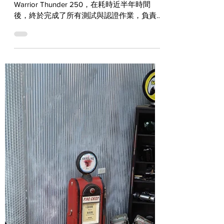
現金價29.8萬元！Thunder 250正
式掛牌上路
自從去年底首度亮相就掀起話題的Dark
Warrior Thunder 250，在耗時近半年時間
後，終於完成了所有測試與認證作業，負責新
車販售的HCU展欣二輪館也重新調整了售
價，並正式公佈了現金價29.8萬元的好消息！
很多人都知道，台灣嚴苛的法規使得大多數進
口車都必須經歷...