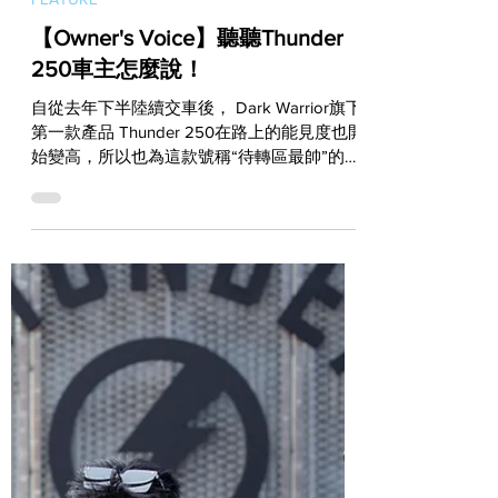
FEATURE
【Owner's Voice】聽聽Thunder
250車主怎麼說！
自從去年下半陸續交車後， Dark Warrior旗下
第一款產品 Thunder 250在路上的能見度也開
始變高，所以也為這款號稱“待轉區最帥”的白
牌車掀起不少話題。而繼去年9月報導過一位
Thunder 250車主的購車心得後，本篇我們再
請來另一位車主現身說法！...