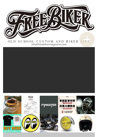
OLD SCHOOL CUSTOM AND BIKER LIFE
info@freebikermagazine.com