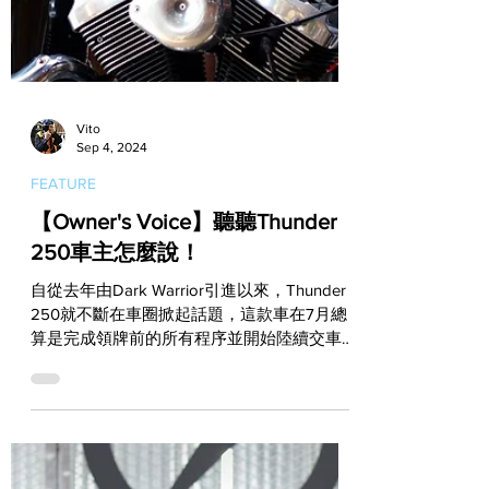
Vito
Sep 4, 2024
FEATURE
【Owner's Voice】聽聽Thunder
250車主怎麼說！
自從去年由Dark Warrior引進以來，Thunder
250就不斷在車圈掀起話題，這款車在7月總
算是完成領牌前的所有程序並開始陸續交車，
這部標榜純正美式風格的白牌輕檔車究竟表現
如何？本篇就讓我們來聽聽Thunder 250的車
主自身說法！...