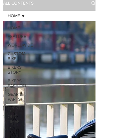
ALL CONTENTS
HOME
HOME
FEATURE
WORLDWIDE
CUSTOM
BIKE
BIKERS'
STORY
BIKERS'
FASHION
GEAR &
PARTS
EVENT
OLD
TIMER